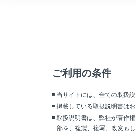
こんなときは
乗
摩
ブックマーク
あとで読む
安
ひん
PDFで見る
車両
タイ
マルチメディア
タイ
ご利用の条件
画面表示設定
タ
個人情報の取扱いについて
タ
当サイトには、全ての取扱説
タ
サイト利用について
掲載している取扱説明書はお
お問い合わせ
走
取扱説明書は、弊社が著作権
荷
部を、複製、複写、改変もし