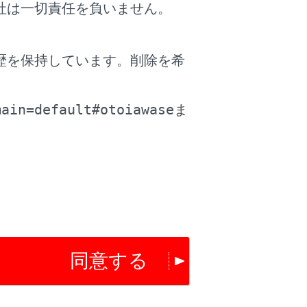
社は一切責任を負いません。
歴を保持しています。削除を希
。
おそれがあり、重大な傷害におよぶか、
main=default#otoiawase
ま
同意する