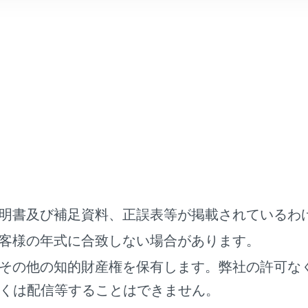
り心地や操縦安定性の低下
耗によるタイヤ寿命の低下
全性の低下
ぱんにタイヤ空気圧が低下する場合は、トヨタ販売店でタイヤ
ヤ空気圧の点検のしかた
ヤ空気圧の点検の際は、次のことをお守りください。
イヤが冷えているときに点検する
イヤ空気圧ゲージを必ず使用する
明書及び補足資料、正誤表等が掲載されているわ
イヤの外観だけでは空気圧が適正かどうか判断できません。
客様の年式に合致しない場合があります。
行後はタイヤの発熱により空気圧が高くなります。異常ではあ
その他の知的財産権を保有します。弊社の許可な
物を積んだり、多人数で乗車するときは荷重を不均等にかけな
くは配信等することはできません。