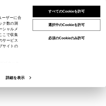
すべてのCookieを許可
、ユーザーに合
ック数の測
選択中のCookieを許可
ーシャルメ
ここで収集
必須のCookieのみ許可
のサービス
ブサイトの
以上実施してください。
ie(クッキ
、設定の変
扱いについ
詳細を表示
とが起こる場合があります。