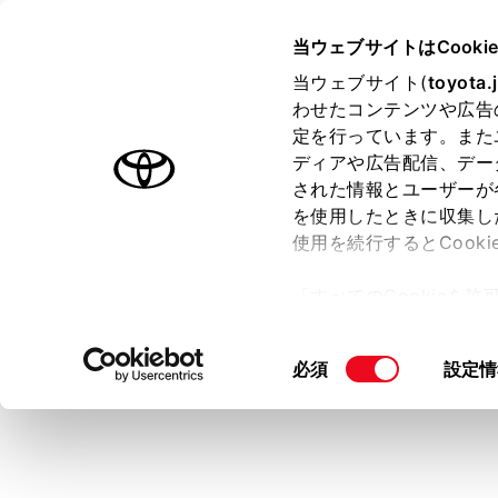
CROWN SEDAN HEV 2025.0
当ウェブサイトはCooki
お手入れのしかた
当ウェブサイト(
toyota.
ホーム
わせたコンテンツや広告
タイヤ
定を行っています。また
はじめに
ディアや広告配信、デー
された情報とユーザーが
安全・安心のために
を使用したときに収集し
走行に関する情報表示
使用を続行するとCook
運転する前に
タイヤの空
「すべてのCookieを
運転
ー)が保存されることに同
室内装備・機能
知識
更、同意を撤回したりす
同
必須
設定情
マルチメディア
て
」をご覧ください。
意
タイ
お手入れのしかた
の
適切
万一の場合には
選
択
車両情報
燃