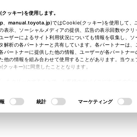
5～
取扱説明書
e(クッキー)を使用します。
簡単な点検・部品交換
jp
、
manual.toyota.jp
)ではCookie(クッキー)を使用して
の表示、ソーシャルメディアの提供、広告の表示回数やクリ
空気圧について
ユーザーによるサイト利用状況についても情報を収集し、ソ
タ解析の各パートナーと共有しています。各パートナーは、
各パートナーに提供した他の情報、ユーザーが各パートナー
た他の情報を組み合わせて使用することがあります。当ウェ
ie(クッキー)に同意したこととなります。
気圧を適正に維持するために、タイヤの空気圧点検を月に1回
許可」をクリックすることで、お客様のデバイスにすべてのCook
意したことになります。Cookie(クッキー)のオプトアウト
るにあたっては、当社の「
Cookie（クッキー）情報の取り
報
統計
マーケティング
ヤ空気圧が適正でない場合
に調整されていないタイヤ空気圧で走行すると、次のようなこ
費の悪化