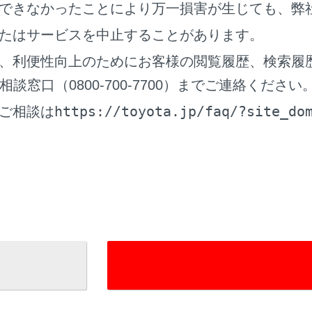
できなかったことにより万一損害が生じても、弊
たはサービスを中止することがあります。
ヤの性能を発揮するために
、利便性向上のためにお客様の閲覧履歴、検索履
なタイヤ空気圧を維持してください。
窓口（0800-700-7700）までご連絡ください
ヤ空気圧が適正に保たれていないと、次のようなことが起こる
の場合死亡につながるおそれがあります。
https://toyota.jp/faq/?site_do
ご相談は
度の摩耗
摩耗
縦安定性の低下
イヤの過熱による破裂
イヤとホイールのあいだからの空気もれ
イールの変形、タイヤの損傷