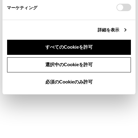
https://toyota.jp/faq/?
マーケティング
site_domain=default#otoiawase
までお願いします。
詳細を表示
合わせて見られているページ
すべてのCookieを許可
コネクティッドナビ
同意しない
同意する
スマートフォンから目的地を設定する
選択中のCookieを許可
目的地検索画面の見方
必須のCookieのみ許可
このページは役に立ちましたか？
はい
いいえ