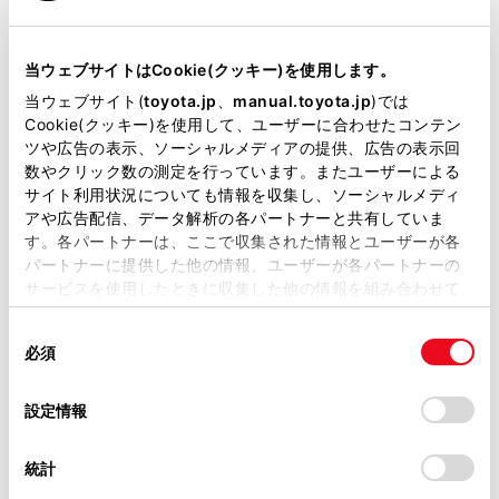
め車線規制中です」
当サイトには、全ての取扱説明書及び補足資料、正誤表等
が掲載されているわけではありません。
当ウェブサイトはCookie(クッキー)を使用します。
知識
掲載している取扱説明書はお客様の年式に合致しない場合
当ウェブサイト(
toyota.jp
、
manual.toyota.jp
)では
があります。
Cookie(クッキー)を使用して、ユーザーに合わせたコンテン
ツや広告の表示、ソーシャルメディアの提供、広告の表示回
渋滞と規制音声自動発声の出力ON/OFFを設
取扱説明書は、弊社が著作権その他の知的財産権を保有し
数やクリック数の測定を行っています。またユーザーによる
定できます。
ます。弊社の許可なく、取扱説明書の一部または全部を、
サイト利用状況についても情報を収集し、ソーシャルメディ
複製、複写、改変もしくは配信等することはできません。
アや広告配信、データ解析の各パートナーと共有していま
音声案内はあくまでも参考としてくださ
す。各パートナーは、ここで収集された情報とユーザーが各
当サイトの利用、または利用できなかったことにより万一
い。
パートナーに提供した他の情報、ユーザーが各パートナーの
損害が生じても、弊社は一切責任を負いません。
サービスを使用したときに収集した他の情報を組み合わせて
音声案内の例は一般的なものであり、状況
掲載内容は予告なく変更、またはサービスを中止すること
使用することがあります。当ウェブサイトの使用を続行する
などにより実際とは異なる案内をされるこ
があります。
同
とCookie(クッキー)に同意したこととなります。
とがあります。
必須
意
当サイト（取扱説明書）では、利便性向上のためにお客様
の
「すべてのCookieを許可」をクリックすることで、お客様の
自車位置が正確に特定できないときなど
の閲覧履歴、検索履歴を保持しています。削除を希望され
選
デバイスにすべてのCookie(クッキー)が保存されることに同
設定情報
る方は、当社のお客様相談窓口（0800-700-7700）までご
に、案内されなかったり、まれに遅れた
択
意したことになります。Cookie(クッキー)のオプトアウト、
連絡ください。
り、誤った案内をされることがあります。
設定の変更、同意を撤回したりするにあたっては、当社の
統計
「
Cookie（クッキー）情報の取り扱いについて
お車に関するお問い合わせ・ご相談は
」をご覧くだ
さい。