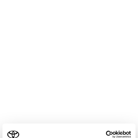
CROWN SEDAN HEV 2025.05～
取扱説明書
マルチメディア
ナビゲーション
VICS・交通情報
渋滞や規制情報の音声案内
目的地案内中で、現在地がルート上にあるとき、ルート
上（約1km以内）の現況情報を音声案内させることがで
きます。
音声案内の例：
VICS表示がある地点：「およそ1km先渋滞がありま
す」
ご利用の条件
VICS記号のある地点：「およそ1km先電気工事のた