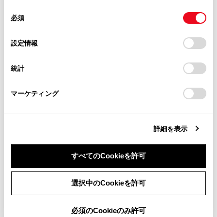
使用することがあります。当ウェブサイトの使用を続行する
があります。
同
とCookie(クッキー)に同意したこととなります。
レーダークルーズコントロールは、先行車への
必須
意
当サイト（取扱説明書）では、利便性向上のためにお客様
追突を防止する機能はありません。このため、
の
「すべてのCookieを許可」をクリックすることで、お客様の
の閲覧履歴、検索履歴を保持しています。削除を希望され
危険性があれば運転者自らが安全を確保する必
選
デバイスにすべてのCookie(クッキー)が保存されることに同
設定情報
る方は、当社のお客様相談窓口（0800-700-7700）までご
要があります。
択
意したことになります。Cookie(クッキー)のオプトアウト、
連絡ください。
設定の変更、同意を撤回したりするにあたっては、当社の
統計
「
Cookie（クッキー）情報の取り扱いについて
お車に関するお問い合わせ・ご相談は
」をご覧くだ
レーダークルーズコントロールを使用しては
さい。
https://toyota.jp/faq/?
いけない状況
マーケティング
site_domain=default#otoiawase
までお願いします。
次の状況では、レーダークルーズコントロールを
使用しないでください。適切な制御が行われず、
思わぬ事故につながり、重大な傷害におよぶか、
詳細を表示
最悪の場合死亡につながるおそれがあります。
すべてのCookieを許可
歩行者や自転車等が混在している道
同意しない
同意する
高速道路や自動車専用道路の出入り口
選択中のCookieを許可
接近警報がひんぱんに鳴るとき
必須のCookieのみ許可