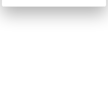
センサーが正しく作動しないおそれがあると
き：→
センサーやシステムが正しく作動しな
いおそれがあるとき
システムをOFFにする必要があるとき：→
シ
ステムをOFFにする必要があるとき
基本機能
システムの構成部品
レーダークルーズコントロールを使用する
接近警報
カーブ速度抑制機能