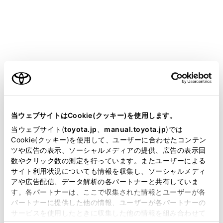
運転者が見る過程での支援内容
レーダークルーズコントロールは、自車と設定
された先行車との車間距離を検知するのみであ
り、わき見やぼんやり運転を許容するシステム
でも、視界不良を補助するシステムでもありま
ご利用の条件
せん。
走行中に限らず、運転者自らが周囲の状況に注
当サイトには、全ての取扱説明書及び補足資料、正誤表等
意を払う必要があります。
が掲載されているわけではありません。
当ウェブサイトはCookie(クッキー)を使用します。
運転者が判断する過程での支援内容
掲載している取扱説明書はお客様の年式に合致しない場合
当ウェブサイト(
toyota.jp
、
manual.toyota.jp
)では
があります。
Cookie(クッキー)を使用して、ユーザーに合わせたコンテン
レーダークルーズコントロールは、自車と設定
ツや広告の表示、ソーシャルメディアの提供、広告の表示回
取扱説明書は、弊社が著作権その他の知的財産権を保有し
された先行車との車間距離が適正かどうかを判
数やクリック数の測定を行っています。またユーザーによる
ます。弊社の許可なく、取扱説明書の一部または全部を、
断しており、それ以外の判断はしません。この
サイト利用状況についても情報を収集し、ソーシャルメディ
複製、複写、改変もしくは配信等することはできません。
アや広告配信、データ解析の各パートナーと共有していま
ため、危険性があるかどうかなど運転者は自ら
す。各パートナーは、ここで収集された情報とユーザーが各
当サイトの利用、または利用できなかったことにより万一
安全の判断をする必要があります。
パートナーに提供した他の情報、ユーザーが各パートナーの
損害が生じても、弊社は一切責任を負いません。
サービスを使用したときに収集した他の情報を組み合わせて
運転者が操作する過程での支援内容
掲載内容は予告なく変更、またはサービスを中止すること