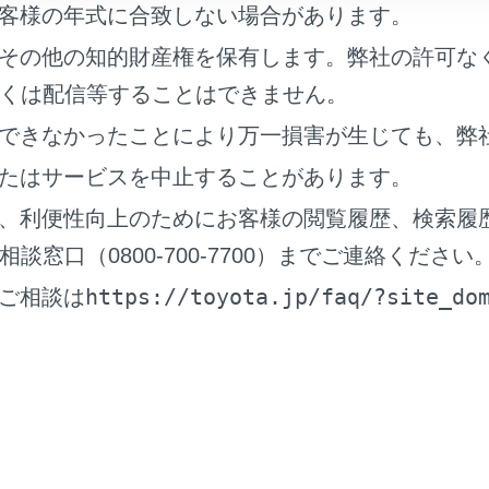
客様の年式に合致しない場合があります。
運転を行う責任は運転者にあります。常に周囲の状況を把握し
その他の知的財産権を保有します。弊社の許可な
車両接近時サポートは後方車両が至近距離まで接近したときの
くは配信等することはできません。
ムです。
できなかったことにより万一損害が生じても、弊
車両接近時サポートを使用していても状況によっては本システ
者は自らの目視による安全確認をおこなう必要があります。
たはサービスを中止することがあります。
テムを過信すると思わぬ事故につながり、重大な傷害におよぶ
、利便性向上のためにお客様の閲覧履歴、検索履
ます。
窓口（0800-700-7700）までご連絡ください
テムを正しく作動させるために
https://toyota.jp/faq/?site_do
ご相談は
ステムを正しく作動させるために
の構成部品
近時サポートのON／OFF を切りかえるには