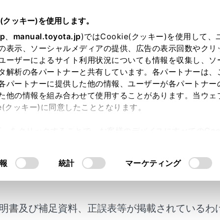
5～
取扱説明書
e(クッキー)を使用します。
装置について
jp
、
manual.toyota.jp
)ではCookie(クッキー)を使用して
の表示、ソーシャルメディアの提供、広告の表示回数やクリ
両接近時サポート（録画機能、
ユーザーによるサイト利用状況についても情報を収集し、ソ
タ解析の各パートナーと共有しています。各パートナーは、
各パートナーに提供した他の情報、ユーザーが各パートナー
た他の情報を組み合わせて使用することがあります。当ウェ
ie(クッキー)に同意したこととなります。
近時サポートは、リヤバンパー内側にある後側方レーダーセン
許可」をクリックすることで、お客様のデバイスにすべてのCook
へ対処方法を提案するシステムです。
意したことになります。Cookie(クッキー)のオプトアウト
コーダー（前後方）
が装着されている車両は、ドライブレ
るにあたっては、当社の「
Cookie（クッキー）情報の取り
自動で記録します。
報
統計
マーケティング
明書及び補足資料、正誤表等が掲載されているわ
にお使いいただくために