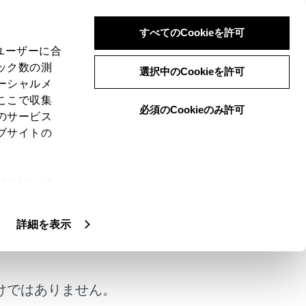
すべてのCookieを許可
、ユーザーに合
ック数の測
通報提案機能）
選択中のCookieを許可
ーシャルメ
ここで収集
必須のCookieのみ許可
のサービス
ブサイトの
サーを使用して至近距離の後方車両を検知
ie(クッキ
、設定の変
コーダー（前後方）の録画機能を使用し
扱いについ
詳細を表示
けではありません。