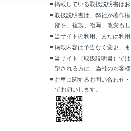
掲載している取扱説明書はお
こんなときは
安全
取扱説明書は、弊社が著作権
周辺
ブックマーク
部を、複製、複写、改変もし
ステ
あとで読む
当サイトの利用、または利用
周辺
PDFで見る
運転
掲載内容は予告なく変更、ま
車両
シス
当サイト（取扱説明書）では
マルチメディア
あり
望される方は、当社のお客様相談
画面表示設定
シス
お車に関するお問い合わせ・
→
シ
個人情報の取扱いについて
でお願いします。
サイト利用について
お問い合わせ
システム
周辺車両接