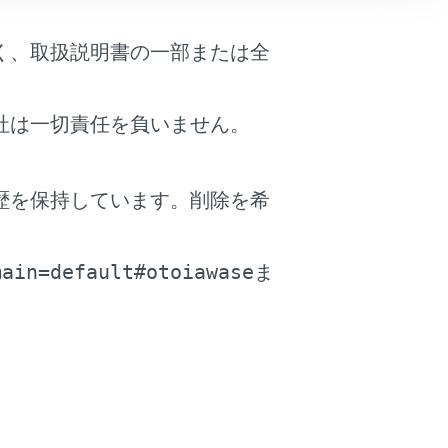
、安全運転に努めてください。
く、取扱説明書の一部または全
対処方法を運転者に提案する補助的なシ
社は一切責任を負いません。
ムが有効に機能しないことがあるため、
か、最悪の場合死亡につながるおそれが
歴を保持しています。削除を希
。
main=default#otoiawase
ま