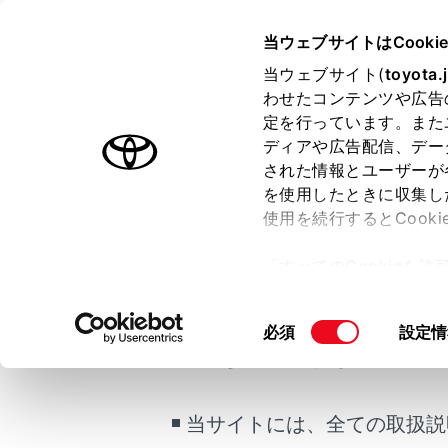
CROWN SEDAN HEV 2025.0
当ウェブサイトはCooki
運転
運転支援
当ウェブサイト(
toyota.
ホーム
わせたコンテンツや広告
周辺車
定を行っています。また
はじめに
ディアや広告配信、デー
された情報とユーザーが
安全・安心のために
メニュー
を使用したときに収集し
走行に関する情報表示
使用を続行するとCook
運転する前に
周辺車両接
「すべてのCookieを
し、運転者
運転
ー)が保存されることに同
室内装備・機能
ドライブレ
更、同意を撤回したりす
て、状況を
同
必須
設定情
マルチメディア
て
」をご覧ください。
ご利用の条件
意
お手入れのしかた
の
警告
万一の場合には
選
当サイトには、全ての取扱説
択
車両情報
安全