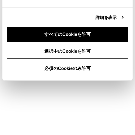
合わせて見られているページ
詳細を表示
オーディオシステムのON/OFFと音量を調整する
すべてのCookieを許可
USB機器を接続する
同意しない
同意する
オーディオのソースを変更する
選択中のCookieを許可
必須のCookieのみ許可
このページは役に立ちましたか？
はい
いいえ