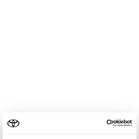
CROWN SEDAN HEV 2025.05～
取扱説明書
マルチメディア
基本操作
マルチメディアシステムの基本操作
マルチメディア画面の概要
ご利用の条件
当サイトには、全ての取扱説明書及び補足資料、正誤表等