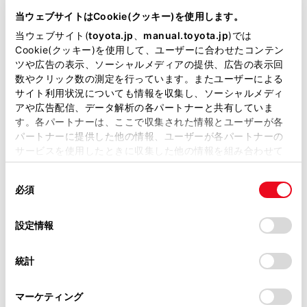
が掲載されているわけではありません。
当ウェブサイトはCookie(クッキー)を使用します。
掲載している取扱説明書はお客様の年式に合致しない場合
当ウェブサイト(
toyota.jp
、
manual.toyota.jp
)では
があります。
Cookie(クッキー)を使用して、ユーザーに合わせたコンテン
メインメニュー
ツや広告の表示、ソーシャルメディアの提供、広告の表示回
取扱説明書は、弊社が著作権その他の知的財産権を保有し
アイコンを選択して画面に表示する機能を切りかえ
数やクリック数の測定を行っています。またユーザーによる
ます。弊社の許可なく、取扱説明書の一部または全部を、
ることができます。（→
メインメニュー
）
サイト利用状況についても情報を収集し、ソーシャルメディ
複製、複写、改変もしくは配信等することはできません。
アや広告配信、データ解析の各パートナーと共有していま
マイクボタン
す。各パートナーは、ここで収集された情報とユーザーが各
当サイトの利用、または利用できなかったことにより万一
音声操作画面が表示され、音声でナビゲーションや
パートナーに提供した他の情報、ユーザーが各パートナーの
損害が生じても、弊社は一切責任を負いません。
オーディオなどさまざまな機能を操作できます。
サービスを使用したときに収集した他の情報を組み合わせて
掲載内容は予告なく変更、またはサービスを中止すること
（→
音声操作を開始する
）
使用することがあります。当ウェブサイトの使用を続行する
があります。
同
とCookie(クッキー)に同意したこととなります。
ステータスアイコン
必須
意
当サイト（取扱説明書）では、利便性向上のためにお客様
時計や各種通信状況などの情報アイコンが表示され
の
「すべてのCookieを許可」をクリックすることで、お客様の
の閲覧履歴、検索履歴を保持しています。削除を希望され
ます。（→
ステータスアイコンの見方
）
選
デバイスにすべてのCookie(クッキー)が保存されることに同
設定情報
る方は、当社のお客様相談窓口（0800-700-7700）までご
択
意したことになります。Cookie(クッキー)のオプトアウト、
連絡ください。
設定の変更、同意を撤回したりするにあたっては、当社の
統計
「
Cookie（クッキー）情報の取り扱いについて
お車に関するお問い合わせ・ご相談は
」をご覧くだ
さい。
https://toyota.jp/faq/?
マーケティング
site_domain=default#otoiawase
までお願いします。