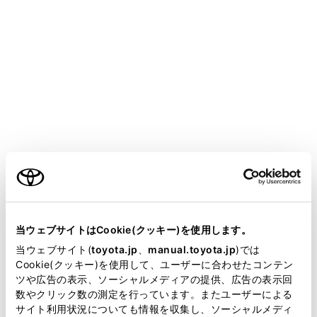
CROWN SEDAN HEV 2025.05～
取扱説明書
運転
運転支援装置について
パーキングサポートブレーキ
（後方歩行者）
メニュー
ご利用の条件
車両後退時、リヤカメラが検知した車両後方にいる歩行
当サイトには、全ての取扱説明書及び補足資料、正誤表等
者と接触する可能性が高いとシステムが判断した場合
が掲載されているわけではありません。
当ウェブサイトはCookie(クッキー)を使用します。
は、警報やブレーキ制御により、後方歩行者との衝突を
掲載している取扱説明書はお客様の年式に合致しない場合
当ウェブサイト(
toyota.jp
、
manual.toyota.jp
)では
緩和し、衝突被害軽減に寄与します。
があります。
Cookie(クッキー)を使用して、ユーザーに合わせたコンテン
ツや広告の表示、ソーシャルメディアの提供、広告の表示回
取扱説明書は、弊社が著作権その他の知的財産権を保有し
数やクリック数の測定を行っています。またユーザーによる
システム作動例
ます。弊社の許可なく、取扱説明書の一部または全部を、
サイト利用状況についても情報を収集し、ソーシャルメディ