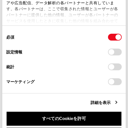
複製、複写、改変もしくは配信等することはできません。
アや広告配信、データ解析の各パートナーと共有していま
後方歩行者の画面表示
す。各パートナーは、ここで収集された情報とユーザーが各
当サイトの利用、または利用できなかったことにより万一
パートナーに提供した他の情報、ユーザーが各パートナーの
損害が生じても、弊社は一切責任を負いません。
サービスを使用したときに収集した他の情報を組み合わせて
掲載内容は予告なく変更、またはサービスを中止すること
使用することがあります。当ウェブサイトの使用を続行する
があります。
同
とCookie(クッキー)に同意したこととなります。
必須
意
当サイト（取扱説明書）では、利便性向上のためにお客様
の
「すべてのCookieを許可」をクリックすることで、お客様の
の閲覧履歴、検索履歴を保持しています。削除を希望され
選
デバイスにすべてのCookie(クッキー)が保存されることに同
設定情報
る方は、当社のお客様相談窓口（0800-700-7700）までご
合わせて見られているページ
択
意したことになります。Cookie(クッキー)のオプトアウト、
連絡ください。
設定の変更、同意を撤回したりするにあたっては、当社の
統計
「
Cookie（クッキー）情報の取り扱いについて
お車に関するお問い合わせ・ご相談は
」をご覧くだ
レーダークルーズコントロール
さい。
https://toyota.jp/faq/?
トランスミッション
マーケティング
site_domain=default#otoiawase
までお願いします。
ランプスイッチ
詳細を表示
このページは役に立ちましたか？
すべてのCookieを許可