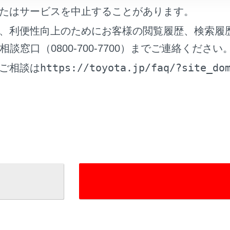
たはサービスを中止することがあります。
ル時加速抑制について
、利便性向上のためにお客様の閲覧履歴、検索履
窓口（0800-700-7700）までご連絡ください
ル時加速抑制が作動したとき
https://toyota.jp/faq/?site_do
ご相談は
向車注意喚起について
向車注意喚起が作動したとき
れているページ
このページ
ーズコントロール