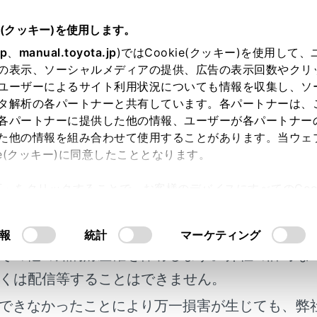
5～
取扱説明書
e(クッキー)を使用します。
装置について
jp
、
manual.toyota.jp
)ではCookie(クッキー)を使用して
の表示、ソーシャルメディアの提供、広告の表示回数やクリ
サポート（販売店装着オプショ
ユーザーによるサイト利用状況についても情報を収集し、ソ
タ解析の各パートナーと共有しています。各パートナーは、
各パートナーに提供した他の情報、ユーザーが各パートナー
た他の情報を組み合わせて使用することがあります。当ウェ
ie(クッキー)に同意したこととなります。
ートは、お客様の運転を補助し、より安全なドライブを支援し
許可」をクリックすることで、お客様のデバイスにすべてのCook
ートを使用するためには、プラスサポート用スマートキー（以
明書及び補足資料、正誤表等が掲載されているわ
意したことになります。Cookie(クッキー)のオプトアウト
ポキーは販売店装着オプションです。
るにあたっては、当社の「
Cookie（クッキー）情報の取り
客様の年式に合致しない場合があります。
報
統計
マーケティング
その他の知的財産権を保有します。弊社の許可な
ポートでできること
くは配信等することはできません。
ポートを使用するには
できなかったことにより万一損害が生じても、弊