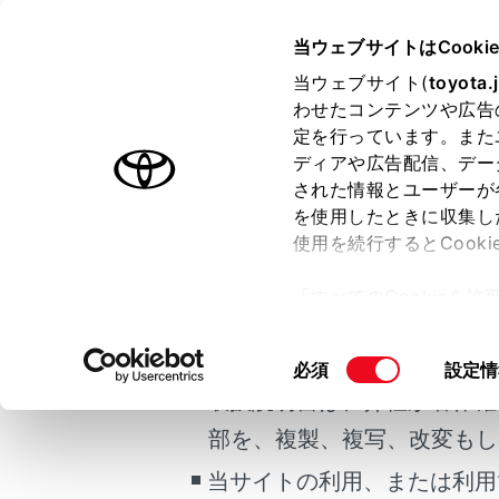
CROWN SEDAN HEV 2025.0
当ウェブサイトはCooki
運転
運転支援
当ウェブサイト(
toyota.
ホーム
わせたコンテンツや広告
プラス
定を行っています。また
はじめに
ディアや広告配信、デー
された情報とユーザーが
安全・安心のために
メニュー
を使用したときに収集し
ご利用の条件
走行に関する情報表示
使用を続行するとCook
運転する前に
プラスサポ
「すべてのCookieを
プラスサポ
運転
当サイトには、全ての取扱説
ー)が保存されることに同
トおよびサ
室内装備・機能
更、同意を撤回したりす
掲載している取扱説明書はお
同
必須
設定情
マルチメディア
て
」をご覧ください。
意
取扱説明書は、弊社が著作権
プラスサ
お手入れのしかた
の
部を、複製、複写、改変もし
万一の場合には
選
プラスサ
択
当サイトの利用、または利用
車両情報