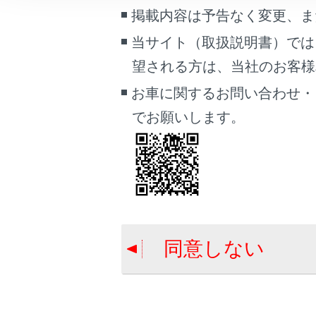
こんなときは
掲載内容は予告なく変更、ま
急アクセ
当サイト（取扱説明書）では
ブックマーク
望される方は、当社のお客様相談
あとで読む
急アクセ
お車に関するお問い合わせ・
PDFで見る
交差点対
でお願いします。
車両
マルチメディア
交差点対
画面表示設定
個人情報の取扱いについて
サイト利用について
同意しない
お問い合わせ
合わせて見ら
レーダークル