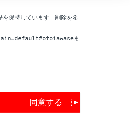
歴を保持しています。削除を希
。
main=default#otoiawase
ま
同意する
は役に立ちましたか？
はい
いいえ