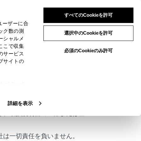
すべてのCookieを許可
、ユーザーに合
ック数の測
ン）
選択中のCookieを許可
ーシャルメ
ここで収集
必須のCookieのみ許可
のサービス
ブサイトの
ます。
ie(クッキ
下、サポキー）が必要です。プラスサポー
けではありません。
、設定の変
扱いについ
詳細を表示
く、取扱説明書の一部または全
社は一切責任を負いません。