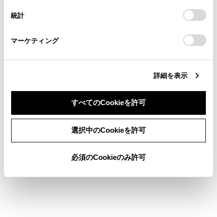
連絡ください。
設定の変更、同意を撤回したりするにあたっては、当社の
手動制御に切りかえるには
統計
「
Cookie（クッキー）情報の取り扱いについて
お車に関するお問い合わせ・ご相談は
」をご覧くだ
さい。
https://toyota.jp/faq/?
一時的なロービームへの切りかえ
マーケティング
site_domain=default#otoiawase
までお願いします。
詳細を表示
すべてのCookieを許可
合わせて見られているページ
同意しない
同意する
選択中のCookieを許可
レーダークルーズコントロール
トランスミッション
必須のCookieのみ許可
ランプスイッチ