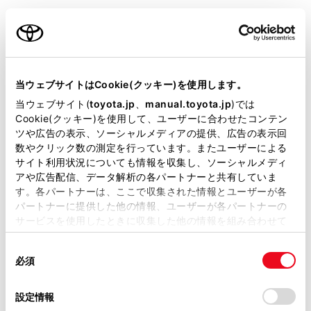
安全にお使いいただくために
ご利用の条件
アダプティブハイビームシステムを過信しないで
ください。運転者は常に自らの責任で周囲の状況
当サイトには、全ての取扱説明書及び補足資料、正誤表等
を把握し、安全運転を心がけ、必要に応じて手動
が掲載されているわけではありません。
でハイビームとロービームを切りかえてくださ
当ウェブサイトはCookie(クッキー)を使用します。
い。
掲載している取扱説明書はお客様の年式に合致しない場合
当ウェブサイト(
toyota.jp
、
manual.toyota.jp
)では
があります。
Cookie(クッキー)を使用して、ユーザーに合わせたコンテン
アダプティブハイビームシステムの誤作動を
ツや広告の表示、ソーシャルメディアの提供、広告の表示回
取扱説明書は、弊社が著作権その他の知的財産権を保有し
防ぐために
数やクリック数の測定を行っています。またユーザーによる
ます。弊社の許可なく、取扱説明書の一部または全部を、
サイト利用状況についても情報を収集し、ソーシャルメディ
複製、複写、改変もしくは配信等することはできません。
システムをOFFにする必要があるとき：→
システ
アや広告配信、データ解析の各パートナーと共有していま
ムをOFFにする必要があるとき
す。各パートナーは、ここで収集された情報とユーザーが各
当サイトの利用、または利用できなかったことにより万一
パートナーに提供した他の情報、ユーザーが各パートナーの
損害が生じても、弊社は一切責任を負いません。
サービスを使用したときに収集した他の情報を組み合わせて
掲載内容は予告なく変更、またはサービスを中止すること
使用することがあります。当ウェブサイトの使用を続行する
があります。
システムの制御
同
とCookie(クッキー)に同意したこととなります。
必須
意
当サイト（取扱説明書）では、利便性向上のためにお客様
の
「すべてのCookieを許可」をクリックすることで、お客様の
の閲覧履歴、検索履歴を保持しています。削除を希望され
アダプティブハイビームシステムを使うには
選
デバイスにすべてのCookie(クッキー)が保存されることに同
設定情報
る方は、当社のお客様相談窓口（0800-700-7700）までご
択
意したことになります。Cookie(クッキー)のオプトアウト、