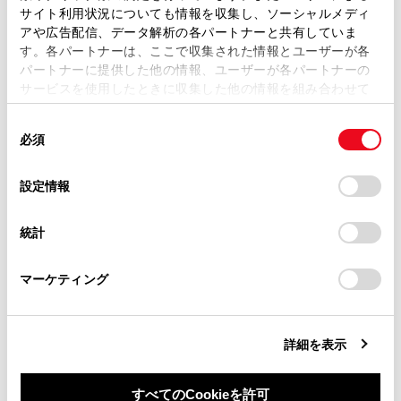
ます。弊社の許可なく、取扱説明書の一部または全部を、
サイト利用状況についても情報を収集し、ソーシャルメディ
割り込み表示による通知・案内・注意喚起
複製、複写、改変もしくは配信等することはできません。
アや広告配信、データ解析の各パートナーと共有していま
す。各パートナーは、ここで収集された情報とユーザーが各
当サイトの利用、または利用できなかったことにより万一
パートナーに提供した他の情報、ユーザーが各パートナーの
損害が生じても、弊社は一切責任を負いません。
各機能の設定変更
サービスを使用したときに収集した他の情報を組み合わせて
掲載内容は予告なく変更、またはサービスを中止すること
使用することがあります。当ウェブサイトの使用を続行する
があります。
同
とCookie(クッキー)に同意したこととなります。
必須
意
当サイト（取扱説明書）では、利便性向上のためにお客様
の
「すべてのCookieを許可」をクリックすることで、お客様の
の閲覧履歴、検索履歴を保持しています。削除を希望され
選
デバイスにすべてのCookie(クッキー)が保存されることに同
設定情報
る方は、当社のお客様相談窓口（0800-700-7700）までご
択
意したことになります。Cookie(クッキー)のオプトアウト、
連絡ください。
合わせて見られているページ
設定の変更、同意を撤回したりするにあたっては、当社の
統計
「
Cookie（クッキー）情報の取り扱いについて
お車に関するお問い合わせ・ご相談は
」をご覧くだ
さい。
https://toyota.jp/faq/?
レーダークルーズコントロール
マーケティング
site_domain=default#otoiawase
までお願いします。
トランスミッション
ランプスイッチ
詳細を表示
すべてのCookieを許可