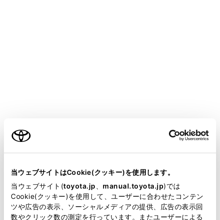
CROWN SEDAN HEV 2025.05～
取扱説明書
運転
運転支援装置について
ITS Connect
メニュー
ITS Connectは、交通情報や周辺車両の情報を受信する
ご利用の条件
ことにより、安全運転や快適な運転を支援するシステム
です。
当サイトには、全ての取扱説明書及び補足資料、正誤表等
が掲載されているわけではありません。
当ウェブサイトはCookie(クッキー)を使用します。
ITS Connectの概要
掲載している取扱説明書はお客様の年式に合致しない場合
当ウェブサイト(
toyota.jp
、
manual.toyota.jp
)では
があります。
Cookie(クッキー)を使用して、ユーザーに合わせたコンテン
ITS Connectアイコンの見方
ツや広告の表示、ソーシャルメディアの提供、広告の表示回
取扱説明書は、弊社が著作権その他の知的財産権を保有し
数やクリック数の測定を行っています。またユーザーによる