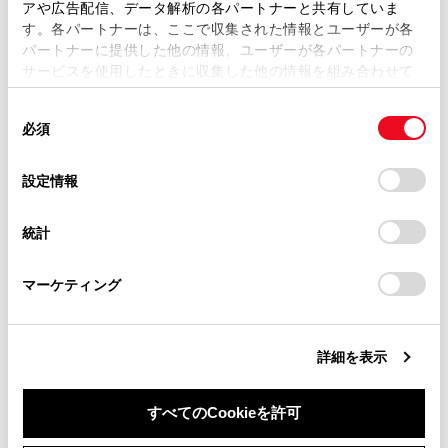
アや広告配信、データ解析の各パートナーと共有していま
燃費画面の見方
す。各パートナーは、ここで収集された情報とユーザーが各
当サイトの利用、または利用できなかったことにより万一
パートナーに提供した他の情報、ユーザーが各パートナーの
損害が生じても、弊社は一切責任を負いません。
サービスを使用したときに収集した他の情報を組み合わせて
掲載内容は予告なく変更、またはサービスを中止すること
使用することがあります。当ウェブサイトの使用を続行する
があります。
同
とCookie(クッキー)に同意したこととなります。
必須
意
当サイト（取扱説明書）では、利便性向上のためにお客様
の
「すべてのCookieを許可」をクリックすることで、お客様の
の閲覧履歴、検索履歴を保持しています。削除を希望され
選
デバイスにすべてのCookie(クッキー)が保存されることに同
設定情報
る方は、当社のお客様相談窓口（0800-700-7700）までご
合わせて見られているページ
択
意したことになります。Cookie(クッキー)のオプトアウト、
連絡ください。
設定の変更、同意を撤回したりするにあたっては、当社の
統計
「
Cookie（クッキー）情報の取り扱いについて
お車に関するお問い合わせ・ご相談は
」をご覧くだ
マルチインフォメーションディスプレイ
さい。
https://toyota.jp/faq/?
ヘッドアップディスプレイ
マーケティング
site_domain=default#otoiawase
までお願いします。
計器類
詳細を表示
このページは役に立ちましたか？
すべてのCookieを許可