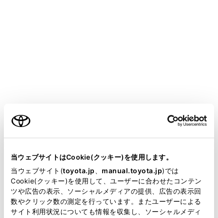
CROWN SEDAN HEV 2025.05～
取扱説明書
走行に関する情報表示
計器の見方
エネルギーモニター／燃費画面
メニュー
ご利用の条件
ハイブリッドシステムの状態や燃費に関する情報を、マ
ルチインフォメーションディスプレイおよびマルチメデ
当サイトには、全ての取扱説明書及び補足資料、正誤表等
ィアディスプレイに表示します。
が掲載されているわけではありません。
当ウェブサイトはCookie(クッキー)を使用します。
掲載している取扱説明書はお客様の年式に合致しない場合
当ウェブサイト(
toyota.jp
、
manual.toyota.jp
)では
システムの構成部品
があります。
Cookie(クッキー)を使用して、ユーザーに合わせたコンテン
ツや広告の表示、ソーシャルメディアの提供、広告の表示回
取扱説明書は、弊社が著作権その他の知的財産権を保有し
数やクリック数の測定を行っています。またユーザーによる
エネルギーモニターの見方
ます。弊社の許可なく、取扱説明書の一部または全部を、
サイト利用状況についても情報を収集し、ソーシャルメディ
複製、複写、改変もしくは配信等することはできません。