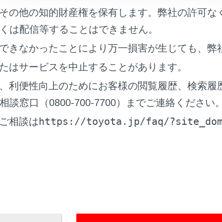
その他の知的財産権を保有します。弊社の許可な
クしたままの走行について
くは配信等することはできません。
ヤがパンクした状態で走行を続けないでください。短い距離の
できなかったことにより万一損害が生じても、弊
ほど損傷したり、思わぬ事故につながるおそれがあり危険です
たはサービスを中止することがあります。
、利便性向上のためにお客様の閲覧履歴、検索履
する前に
窓口（0800-700-7700）までご連絡ください
https://toyota.jp/faq/?site_do
ご相談は
ンク応急修理キット・工具の搭載位置
ンク応急修理キットの内容／各部の名称
ンク応急修理キットの取り出し方