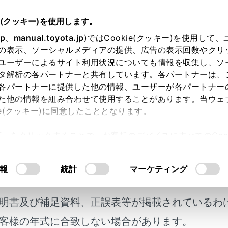
扱説明書
e(クッキー)を使用します。
緊急時の対処法
jp
、
manual.toyota.jp
)ではCookie(クッキー)を使用して
の表示、ソーシャルメディアの提供、広告の表示回数やクリ
したときは（タイヤパンク応
ユーザーによるサイト利用状況についても情報を収集し、ソ
タ解析の各パートナーと共有しています。各パートナーは、
各パートナーに提供した他の情報、ユーザーが各パートナー
た他の情報を組み合わせて使用することがあります。当ウェ
ie(クッキー)に同意したこととなります。
ク応急修理キット装着車には、スペアタイヤ、ジャッキ、ジャ
許可」をクリックすることで、お客様のデバイスにすべてのCook
ません。
意したことになります。Cookie(クッキー)のオプトアウト
ンクしたときは、タイヤパンク応急修理キットで応急修理する
るにあたっては、当社の「
Cookie（クッキー）情報の取り
なパンクを応急修理できます。（パンク補修液1本につき、応
報
統計
マーケティング
傷状況により、応急修理キットでは応急修理できない場合があ
ク応急修理キットで応急修理したタイヤの修理・交換について
明書及び補足資料、正誤表等が掲載されているわ
客様の年式に合致しない場合があります。