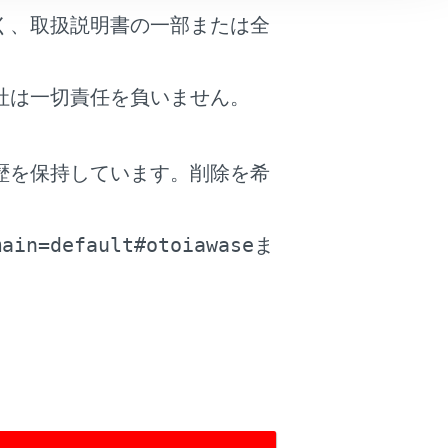
く、取扱説明書の一部または全
運転でも、タイヤとホイールが修理でき
社は一切責任を負いません。
。
歴を保持しています。削除を希
。
main=default#otoiawase
ま