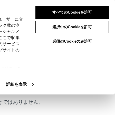
すべてのCookieを許可
、ユーザーに合
ック数の測
急修理キット装着車）
選択中のCookieを許可
ーシャルメ
ここで収集
必須のCookieのみ許可
のサービス
ブサイトの
ッキハンドル、ホイールナットレンチが搭
ie(クッキ
、設定の変
ことができます。釘やネジなどが刺さった
扱いについ
詳細を表示
急修理できるタイヤは1本です）パンクした
ります。（→
応急修理する前に
）
は、トヨタ販売店にご相談ください。
けではありません。