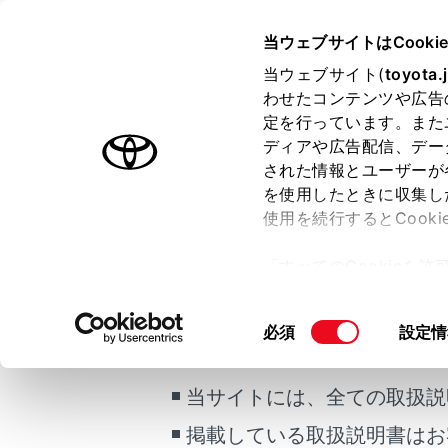
COROLLA HEV 2025.05～
取
当ウェブサイトはCooki
万一の場合には
当ウェブサイト(
toyota.
ホーム
わせたコンテンツや広告
パンク
定を行っています。また
はじめに
ディアや広告配信、デー
された情報とユーザーが
安全・安心のために
メニュー
を使用したときに収集し
走行に関する情報表示
使用を続行するとCook
運転する前に
タイヤパン
「すべてのCookieを
載されてい
運転
ー)が保存されることに同
室内装備・機能
タイヤがパ
更、同意を撤回したりす
ご利用の条件
程度の軽度
同
必須
設定情
マルチメディア
て
」をご覧ください。
タイヤの損
意
お手入れのしかた
の
タイヤパン
当サイトには、全ての取扱説
万一の場合には
選
択
車両情報
掲載している取扱説明書はお