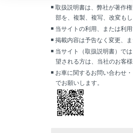
警告
こんなときは
取扱説明書は、弊社が著作権
パン
部を、複製、複写、改変もし
ブックマーク
タイ
当サイトの利用、または利用
あとで読む
ない
掲載内容は予告なく変更、ま
PDFで見る
当サイト（取扱説明書）では
車両
マルチメディア
応急修理
望される方は、当社のお客様相談
お車に関するお問い合わせ・
画面表示設定
タイヤパ
でお願いします。
個人情報の取扱いについて
サイト利用について
タイヤパ
お問い合わせ
タイヤパ