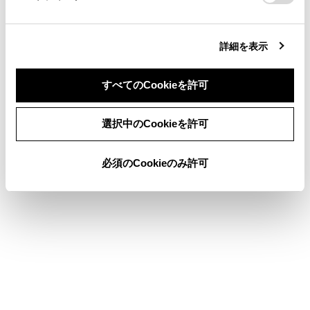
合わせて見られているページ
詳細を表示
コネクティッドナビ
すべてのCookieを許可
地図を更新する
同意しない
同意する
目的地検索画面の見方
選択中のCookieを許可
必須のCookieのみ許可
このページは役に立ちましたか？
はい
いいえ