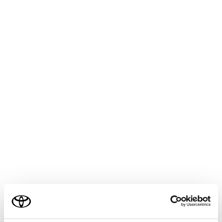
COROLLA HEV 2025.05～
取扱説明書
マルチメディア
ナビゲーション
VICS・交通情報
新旧ルートを比較して表示する
ビーコンまたはトヨタスマートセンターなどから提供さ
れる現況情報が受信され、渋滞および規制情報が考慮さ
れたルートが新たに見つかったとき、新ルートと元ルー
トの比較と分岐点までの距離を表示します。
[新しいルートを表示]にタッチします。
ご利用の条件
比較画面を表示中に操作しなかったとき、または新ルー
トと元ルートの分岐点を通過したときは、元ルートで案