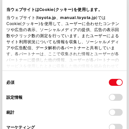
当サイトには、全ての取扱説明書及び補足資料、正誤表等
内します。
が掲載されているわけではありません。
当ウェブサイトはCookie(クッキー)を使用します。
掲載している取扱説明書はお客様の年式に合致しない場合
当ウェブサイト(
toyota.jp
、
manual.toyota.jp
)では
新旧ルート比較表示をONに設定したとき、新旧ルート比
があります。
Cookie(クッキー)を使用して、ユーザーに合わせたコンテン
較表示ができます。
ツや広告の表示、ソーシャルメディアの提供、広告の表示回
取扱説明書は、弊社が著作権その他の知的財産権を保有し
数やクリック数の測定を行っています。またユーザーによる
ます。弊社の許可なく、取扱説明書の一部または全部を、
サイト利用状況についても情報を収集し、ソーシャルメディ
複製、複写、改変もしくは配信等することはできません。
アや広告配信、データ解析の各パートナーと共有していま
す。各パートナーは、ここで収集された情報とユーザーが各
当サイトの利用、または利用できなかったことにより万一
パートナーに提供した他の情報、ユーザーが各パートナーの
損害が生じても、弊社は一切責任を負いません。
サービスを使用したときに収集した他の情報を組み合わせて
掲載内容は予告なく変更、またはサービスを中止すること
使用することがあります。当ウェブサイトの使用を続行する
があります。
同
とCookie(クッキー)に同意したこととなります。
必須
意
当サイト（取扱説明書）では、利便性向上のためにお客様
の
「すべてのCookieを許可」をクリックすることで、お客様の
の閲覧履歴、検索履歴を保持しています。削除を希望され
選
デバイスにすべてのCookie(クッキー)が保存されることに同
設定情報
る方は、当社のお客様相談窓口（0800-700-7700）までご
択
意したことになります。Cookie(クッキー)のオプトアウト、
連絡ください。
設定の変更、同意を撤回したりするにあたっては、当社の
統計
「
Cookie（クッキー）情報の取り扱いについて
お車に関するお問い合わせ・ご相談は
」をご覧くだ
さい。
https://toyota.jp/faq/?
マーケティング
site_domain=default#otoiawase
までお願いします。