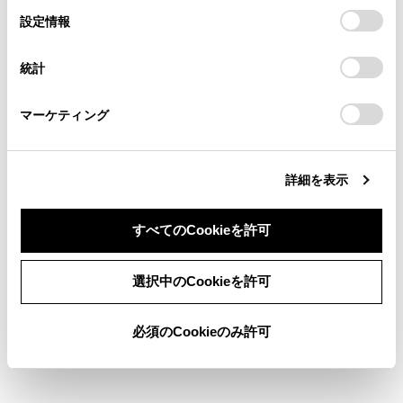
の閲覧履歴、検索履歴を保持しています。削除を希望され
送を視聴できる新RMP方式
を採用してお
選
デバイスにすべてのCookie(クッキー)が保存されることに同
設定情報
る方は、当社のお客様相談窓口（0800-700-7700）までご
り、B-CASカードを付属していません。
択
意したことになります。Cookie(クッキー)のオプトアウト、
連絡ください。
設定の変更、同意を撤回したりするにあたっては、当社の
統計
「
Cookie（クッキー）情報の取り扱いについて
お車に関するお問い合わせ・ご相談は
」をご覧くだ
さい。
https://toyota.jp/faq/?
警告
マーケティング
site_domain=default#otoiawase
までお願いします。
安全上の配慮から車を完全に停止し、パーキン
グブレーキをかける、またはシフトレバーをP
にしたときに映像を視聴できます。（走行中は
詳細を表示
音声のみを再生します）
すべてのCookieを許可
パーキングブレーキがかかっていなくても、ブ
レーキホールドの作動中、またはクルーズコン
同意しない
同意する
選択中のCookieを許可
トロール機能による完全停車状態になっていれ
ば動画を視聴できるように設定できます。
（→
サウンドやメディアの設定を変更する
）
必須のCookieのみ許可