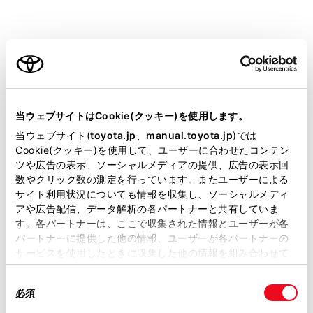
電波の特性上、建物や山などが障害物と
なり受信状態が悪化する場合がありま
す。
ご利用の条件
トンネル内にはいったり、放送局から遠
ざかると電波が微弱になり受信状態が悪
当サイトには、全ての取扱説明書及び補足資料、正誤表等
化します。
が掲載されているわけではありません。
当ウェブサイトはCookie(クッキー)を使用します。
一部の地域において、テレビやラジオな
掲載している取扱説明書はお客様の年式に合致しない場合
当ウェブサイト(
toyota.jp
、
manual.toyota.jp
)では
どの送信アンテナ塔付近では、受信して
があります。
Cookie(クッキー)を使用して、ユーザーに合わせたコンテン
いる周波数以外の電波の影響により、画
ツや広告の表示、ソーシャルメディアの提供、広告の表示回
取扱説明書は、弊社が著作権その他の知的財産権を保有し
像が静止したり音声が途切れる場合があ
数やクリック数の測定を行っています。またユーザーによる
ます。弊社の許可なく、取扱説明書の一部または全部を、
ります。
サイト利用状況についても情報を収集し、ソーシャルメディ
複製、複写、改変もしくは配信等することはできません。
アや広告配信、データ解析の各パートナーと共有していま
す。各パートナーは、ここで収集された情報とユーザーが各
当サイトの利用、または利用できなかったことにより万一
地上デジタルテレビの画面表示などは、製
パートナーに提供した他の情報、ユーザーが各パートナーの
損害が生じても、弊社は一切責任を負いません。
品の仕様変更などにより、予告なく変更さ
サービスを使用したときに収集した他の情報を組み合わせて
れる場合があります。あらかじめご了承く
掲載内容は予告なく変更、またはサービスを中止すること
使用することがあります。当ウェブサイトの使用を続行する
ださい。
があります。
同
とCookie(クッキー)に同意したこととなります。
必須
意
当サイト（取扱説明書）では、利便性向上のためにお客様
B-CASカードを使用せずに地上デジタル放
の
「すべてのCookieを許可」をクリックすることで、お客様の