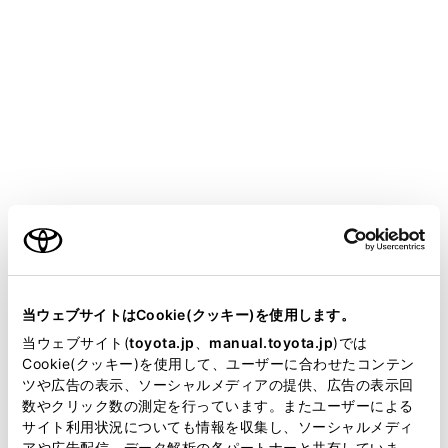
[画面設定]にタッチします。
映像モードのときに、ボタンが表示されます。
[ワイド設定]にタッチします。
希望のモードを選択します。
ご利用の条件
当サイトには、全ての取扱説明書及び補足資料、正誤表等
が掲載されているわけではありません。
当ウェブサイトはCookie(クッキー)を使用します。
掲載している取扱説明書はお客様の年式に合致しない場合
当ウェブサイト(
toyota.jp
、
manual.toyota.jp
)では
があります。
Cookie(クッキー)を使用して、ユーザーに合わせたコンテン
[ノーマル]：入力映像をよこ4：たて3の割合で表示
ツや広告の表示、ソーシャルメディアの提供、広告の表示回
取扱説明書は、弊社が著作権その他の知的財産権を保有し
します。
数やクリック数の測定を行っています。またユーザーによる
ます。弊社の許可なく、取扱説明書の一部または全部を、
[ワイド1]：入力映像を画面に合わせて拡大して表示
サイト利用状況についても情報を収集し、ソーシャルメディ
複製、複写、改変もしくは配信等することはできません。
アや広告配信、データ解析の各パートナーと共有していま