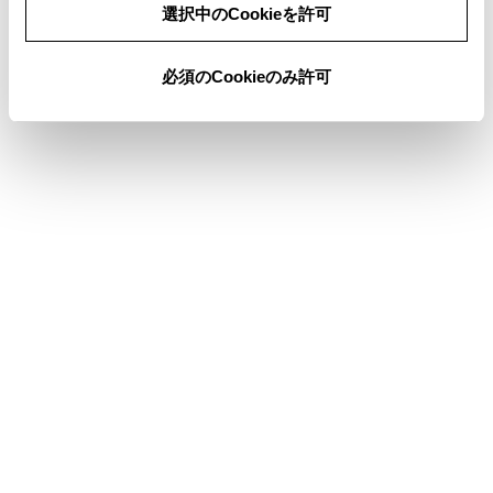
ります。
選択中のCookieを許可
必須のCookieのみ許可
合わせて見られているページ
Bluetooth®機器を設定する
サウンドやメディアの設定を変更する
ドライバーを登録する
このページは役に立ちましたか？