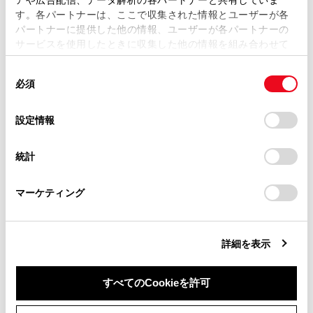
します。
す。各パートナーは、ここで収集された情報とユーザーが各
当サイトの利用、または利用できなかったことにより万一
[ワイド2]：入力映像を上下左右方向に均等に拡大し
パートナーに提供した他の情報、ユーザーが各パートナーの
損害が生じても、弊社は一切責任を負いません。
て表示します。
サービスを使用したときに収集した他の情報を組み合わせて
掲載内容は予告なく変更、またはサービスを中止すること
使用することがあります。当ウェブサイトの使用を続行する
があります。
同
とCookie(クッキー)に同意したこととなります。
必須
意
知識
当サイト（取扱説明書）では、利便性向上のためにお客様
の
「すべてのCookieを許可」をクリックすることで、お客様の
の閲覧履歴、検索履歴を保持しています。削除を希望され
選
デバイスにすべてのCookie(クッキー)が保存されることに同
設定情報
る方は、当社のお客様相談窓口（0800-700-7700）までご
映像モードによって設定できるモードは異
択
意したことになります。Cookie(クッキー)のオプトアウト、
連絡ください。
なります。
設定の変更、同意を撤回したりするにあたっては、当社の
統計
「
Cookie（クッキー）情報の取り扱いについて
お車に関するお問い合わせ・ご相談は
」をご覧くだ
お客様が個人的に視聴するかぎりにおいて
さい。
https://toyota.jp/faq/?
は問題ありませんが、営利目的または公衆
マーケティング
site_domain=default#otoiawase
までお願いします。
に視聴させることを目的として画面の圧縮
や引き伸ばしなどを行うと、著作権法上で
保護されている著作者の権利を侵害するお
詳細を表示
それがありますので、ご注意ください。
動画の見え方に違和感が生じないよう黒帯
すべてのCookieを許可
をつけて動画表示領域を制限する場合があ
同意しない
同意する