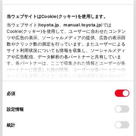
当サイトには、全ての取扱説明書及び補足資料、正誤表等
が掲載されているわけではありません。
当ウェブサイトはCookie(クッキー)を使用します。
[
]：映像を保護します。［
］にタッチする
掲載している取扱説明書はお客様の年式に合致しない場合
当ウェブサイト(
toyota.jp
、
manual.toyota.jp
)では
があります。
と、保護を解除します。
Cookie(クッキー)を使用して、ユーザーに合わせたコンテン
ツや広告の表示、ソーシャルメディアの提供、広告の表示回
[
]：映像を削除します。
取扱説明書は、弊社が著作権その他の知的財産権を保有し
数やクリック数の測定を行っています。またユーザーによる
[
]：映像を外部メディアへ転送します。
ます。弊社の許可なく、取扱説明書の一部または全部を、
サイト利用状況についても情報を収集し、ソーシャルメディ
[
]：映像の画質を調整します。
複製、複写、改変もしくは配信等することはできません。
アや広告配信、データ解析の各パートナーと共有していま
[
]：映像を最大化します。［
］にタッチする
す。各パートナーは、ここで収集された情報とユーザーが各
当サイトの利用、または利用できなかったことにより万一
と、映像を縮小します。
パートナーに提供した他の情報、ユーザーが各パートナーの
損害が生じても、弊社は一切責任を負いません。
サービスを使用したときに収集した他の情報を組み合わせて
[
]／[
]：ファイルが切りかわります。
掲載内容は予告なく変更、またはサービスを中止すること
使用することがあります。当ウェブサイトの使用を続行する
[
]：映像を早もどしします。
があります。
同
とCookie(クッキー)に同意したこととなります。
[
]：再生します。
必須
意
当サイト（取扱説明書）では、利便性向上のためにお客様
[
]：再生を一時停止します。
の
「すべてのCookieを許可」をクリックすることで、お客様の
の閲覧履歴、検索履歴を保持しています。削除を希望され
[
]：映像を早送りします。
選
デバイスにすべてのCookie(クッキー)が保存されることに同
設定情報
る方は、当社のお客様相談窓口（0800-700-7700）までご
択
意したことになります。Cookie(クッキー)のオプトアウト、
連絡ください。
設定の変更、同意を撤回したりするにあたっては、当社の
統計
「
Cookie（クッキー）情報の取り扱いについて
お車に関するお問い合わせ・ご相談は
」をご覧くだ
知識
さい。
https://toyota.jp/faq/?