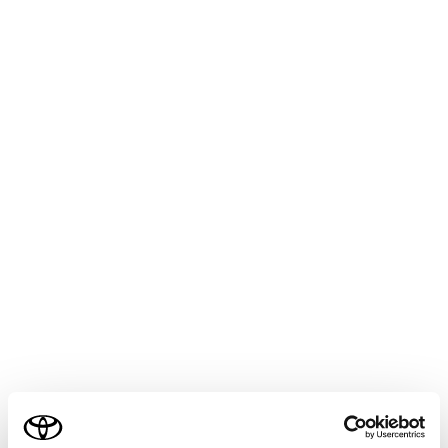
生したい映像にタッチします。
[手動録画]または[イベント録画]を選択した場合、
[映像一覧]、[録画地点]のいずれかにタッチします。
[映像一覧]：録画された日付・時刻の新しい順（1分
単位）に表示されます。サムネイル一覧から再生し
たい映像にタッチします。
[録画地点]：撮影された地点が地図上にアイコン表示
されます。再生したい地図上のアイコンにタッチし
ます。
アイコンにタッチすると、該当アイコンが地図中
心に表示されます。再度タッチすると映像が再生
されます。
必要に応じて、再生中の映像を操作します。
ご利用の条件