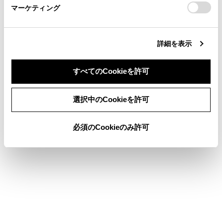
マーケティング
site_domain=default#otoiawase
までお願いします。
サムネイル一覧では、[前方]または[後方]を
タッチすることで、前方カメラとバックガ
イドモニターカメラの映像を切りかえるこ
詳細を表示
とができます。
保護（[
]）された映像は上書きされなく
すべてのCookieを許可
なります。
同意しない
同意する
選択中のCookieを許可
映像再生時は映像録画ができません。
雪、雨天時、カメラレンズの雨滴、汚れ等
必須のCookieのみ許可
により映像が見づらくなる場合がありま
す。
カメラレンズの特性により、画面に映る人
や障害物は、実際の位置や距離と異なって
見えることがあります。