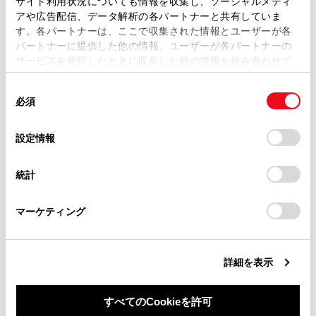
ハイビームにするには
サイト利用状況についても情報を収集し、ソーシャルメディ
複製、複写、改変もしくは配信等することはできません。
アや広告配信、データ解析の各パートナーと共有していま
す。各パートナーは、ここで収集された情報とユーザーが各
当サイトの利用、または利用できなかったことにより万一
手動光軸調整ダイヤル
パートナーに提供した他の情報、ユーザーが各パートナーの
損害が生じても、弊社は一切責任を負いません。
サービスを使用したときに収集した他の情報を組み合わせて
掲載内容は予告なく変更、またはサービスを中止すること
使用することがあります。当ウェブサイトの使用を続行する
があります。
同
とCookie(クッキー)に同意したこととなります。
必須
意
当サイト（取扱説明書）では、利便性向上のためにお客様
の
「すべてのCookieを許可」をクリックすることで、お客様の
の閲覧履歴、検索履歴を保持しています。削除を希望され
選
デバイスにすべてのCookie(クッキー)が保存されることに同
設定情報
る方は、当社のお客様相談窓口（0800-700-7700）までご
択
意したことになります。Cookie(クッキー)のオプトアウト、
合わせて見られているページ
連絡ください。
設定の変更、同意を撤回したりするにあたっては、当社の
統計
「
Cookie（クッキー）情報の取り扱いについて
お車に関するお問い合わせ・ご相談は
」をご覧くだ
ドライブモードセレクトスイッチ
さい。
https://toyota.jp/faq/?
マーケティング
site_domain=default#otoiawase
までお願いします。
EVドライブモード
給油口の開け方
詳細を表示
すべてのCookieを許可
このページは役に立ちましたか？