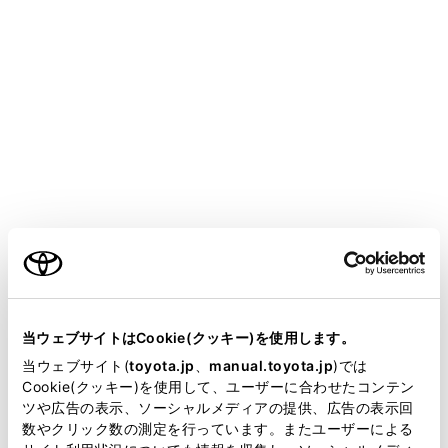
COROLLA HEV 2025.05～
取扱説明書
運転
ランプのつけ方・ワイパーの使い方
ランプスイッチ
メニュー
自動または手動でヘッドランプなどを点灯・消灯できま
ご利用の条件
す。
当サイトには、全ての取扱説明書及び補足資料、正誤表等
が掲載されているわけではありません。
当ウェブサイトはCookie(クッキー)を使用します。
点灯のしかた
掲載している取扱説明書はお客様の年式に合致しない場合
当ウェブサイト(
toyota.jp
、
manual.toyota.jp
)では
があります。
Cookie(クッキー)を使用して、ユーザーに合わせたコンテン
消灯のしかた
ツや広告の表示、ソーシャルメディアの提供、広告の表示回
取扱説明書は、弊社が著作権その他の知的財産権を保有し
数やクリック数の測定を行っています。またユーザーによる
ます。弊社の許可なく、取扱説明書の一部または全部を、