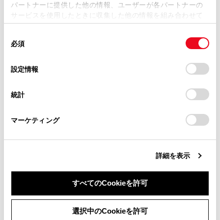
パートナーに提供した他の情報、ユーザーが各パートナーの
損害が生じても、弊社は一切責任を負いません。
サービスを使用したときに収集した他の情報を組み合わせて
掲載内容は予告なく変更、またはサービスを中止すること
使用することがあります。当ウェブサイトの使用を続行する
があります。
同
とCookie(クッキー)に同意したこととなります。
必須
意
当サイト（取扱説明書）では、利便性向上のためにお客様
合わせて見られているページ
の
「すべてのCookieを許可」をクリックすることで、お客様の
の閲覧履歴、検索履歴を保持しています。削除を希望され
選
デバイスにすべてのCookie(クッキー)が保存されることに同
設定情報
る方は、当社のお客様相談窓口（0800-700-7700）までご
択
意したことになります。Cookie(クッキー)のオプトアウト、
ハイブリッドシステムの特徴
連絡ください。
設定の変更、同意を撤回したりするにあたっては、当社の
統計
ハイブリッドシステムの注意
「
Cookie（クッキー）情報の取り扱いについて
お車に関するお問い合わせ・ご相談は
」をご覧くだ
さい。
https://toyota.jp/faq/?
チャイルドシート
マーケティング
site_domain=default#otoiawase
までお願いします。
詳細を表示
このページは役に立ちましたか？
すべてのCookieを許可
はい
いいえ
同意しない
同意する
選択中のCookieを許可