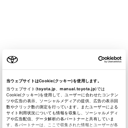
COROLLA HEV 2025.05～
取扱説明書
安全・安心のために
安全にお使いいただくために
運転する前に
ご利用の条件
メニュー
お車を安全に運転していただくために、運転する前は必
当サイトには、全ての取扱説明書及び補足資料、正誤表等
ず次のことを確認してください。
が掲載されているわけではありません。
当ウェブサイトはCookie(クッキー)を使用します。
掲載している取扱説明書はお客様の年式に合致しない場合
当ウェブサイト(
toyota.jp
、
manual.toyota.jp
)では
があります。
Cookie(クッキー)を使用して、ユーザーに合わせたコンテン
点検整備
ツや広告の表示、ソーシャルメディアの提供、広告の表示回
取扱説明書は、弊社が著作権その他の知的財産権を保有し
数やクリック数の測定を行っています。またユーザーによる
ます。弊社の許可なく、取扱説明書の一部または全部を、
フロアマット
サイト利用状況についても情報を収集し、ソーシャルメディ
複製、複写、改変もしくは配信等することはできません。
アや広告配信、データ解析の各パートナーと共有していま
す。各パートナーは、ここで収集された情報とユーザーが各
当サイトの利用、または利用できなかったことにより万一