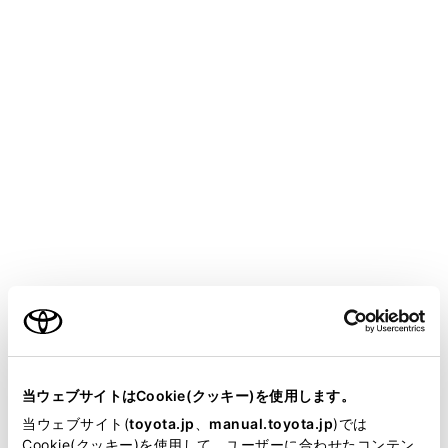
知識
次のときは、ボタンが操作できません。
ご利用の条件
USB Type-C端子に機器が接続されていな
いとき（USBモード）
当サイトには、全ての取扱説明書及び補足資料、正誤表等
HDMI端子に機器が接続されていないとき
が掲載されているわけではありません。
当ウェブサイトはCookie(クッキー)を使用します。
（販売店オプションのHDMI入力端子装着
掲載している取扱説明書はお客様の年式に合致しない場合
当ウェブサイト(
toyota.jp
、
manual.toyota.jp
)では
車）
があります。
Cookie(クッキー)を使用して、ユーザーに合わせたコンテン