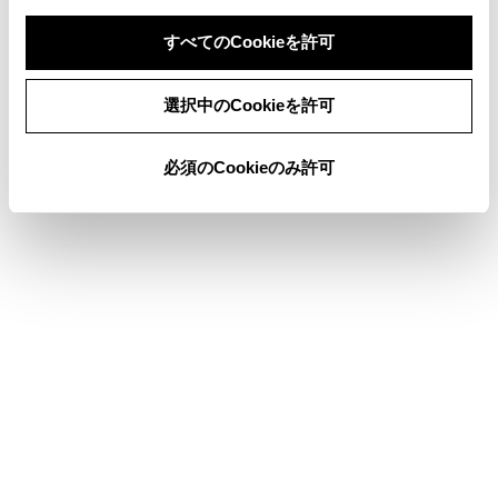
iPod
すべてのCookieを許可
USBオーディオまたはUSBビデオ
同意しない
同意する
Apple CarPlay
選択中のCookieを許可
必須のCookieのみ許可
ステアリングスイッチでソースを変更する
合わせて見られているページ
オーディオシステムのON/OFFと音量を調整する
音声コマンドを発話する