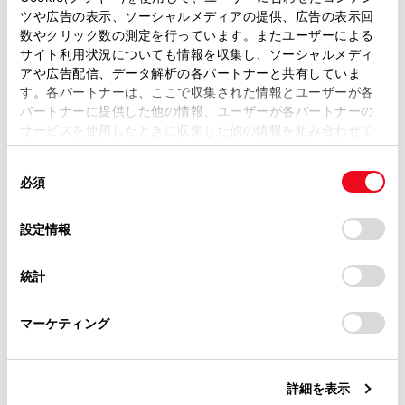
ツや広告の表示、ソーシャルメディアの提供、広告の表示回
取扱説明書は、弊社が著作権その他の知的財産権を保有し
オーディオを聞いているときに、車内また
数やクリック数の測定を行っています。またユーザーによる
ます。弊社の許可なく、取扱説明書の一部または全部を、
は車の近くで携帯電話を使用すると、オー
サイト利用状況についても情報を収集し、ソーシャルメディ
複製、複写、改変もしくは配信等することはできません。
アや広告配信、データ解析の各パートナーと共有していま
ディオのスピーカーからノイズ（雑音）が
す。各パートナーは、ここで収集された情報とユーザーが各
当サイトの利用、または利用できなかったことにより万一
聞こえることがあります。
パートナーに提供した他の情報、ユーザーが各パートナーの
損害が生じても、弊社は一切責任を負いません。
サービスを使用したときに収集した他の情報を組み合わせて
Apple CarPlayの接続方法によっては、次の
掲載内容は予告なく変更、またはサービスを中止すること
使用することがあります。当ウェブサイトの使用を続行する
機能は利用できません。
があります。
同
とCookie(クッキー)に同意したこととなります。
必須
意
iPod
当サイト（取扱説明書）では、利便性向上のためにお客様
の
「すべてのCookieを許可」をクリックすることで、お客様の
の閲覧履歴、検索履歴を保持しています。削除を希望され
USBオーディオまたはUSBビデオ
選
デバイスにすべてのCookie(クッキー)が保存されることに同
設定情報
る方は、当社のお客様相談窓口（0800-700-7700）までご
択
意したことになります。Cookie(クッキー)のオプトアウト、
®
連絡ください。
Bluetooth
オーディオ
設定の変更、同意を撤回したりするにあたっては、当社の
統計
「
Cookie（クッキー）情報の取り扱いについて
お車に関するお問い合わせ・ご相談は
」をご覧くだ
®
Miracast
さい。
https://toyota.jp/faq/?
マーケティング
site_domain=default#otoiawase
までお願いします。
Android Auto
Android Auto接続中は、次の機能を利用でき
ません。
詳細を表示