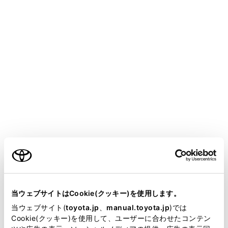
COROLLA HEV 2025.05～
取扱説明書
マルチメディア
各種設定および登録
ナビゲーション設定
ナビゲーションの設定
地図の色や文字サイズなど、ナビゲーションの各種設定
を変更できます。
ご利用の条件
メインメニューの[
]にタッチします。
当サイトには、全ての取扱説明書及び補足資料、正誤表等
サブメニューの[ナビゲーション]にタッチします。
が掲載されているわけではありません。
当ウェブサイトはCookie(クッキー)を使用します。
各項目を設定します。
掲載している取扱説明書はお客様の年式に合致しない場合
当ウェブサイト(
toyota.jp
、
manual.toyota.jp
)では
があります。
Cookie(クッキー)を使用して、ユーザーに合わせたコンテン
地図表示設定（→
地図表示設定をする
）