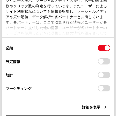
ツや広告の表示、ソーシャルメディアの提供、広告の表示回
取扱説明書は、弊社が著作権その他の知的財産権を保有し
数やクリック数の測定を行っています。またユーザーによる
ルート設定（→
ルート設定をする
）
ます。弊社の許可なく、取扱説明書の一部または全部を、
サイト利用状況についても情報を収集し、ソーシャルメディ
複製、複写、改変もしくは配信等することはできません。
案内設定（→
案内設定
）
アや広告配信、データ解析の各パートナーと共有していま
す。各パートナーは、ここで収集された情報とユーザーが各
当サイトの利用、または利用できなかったことにより万一
地図更新設定（→
地図更新画面の使い方
）
パートナーに提供した他の情報、ユーザーが各パートナーの
損害が生じても、弊社は一切責任を負いません。
サービスを使用したときに収集した他の情報を組み合わせて
その他設定（→
その他設定
）
掲載内容は予告なく変更、またはサービスを中止すること
使用することがあります。当ウェブサイトの使用を続行する
があります。
同
とCookie(クッキー)に同意したこととなります。
必須
意
当サイト（取扱説明書）では、利便性向上のためにお客様
の
「すべてのCookieを許可」をクリックすることで、お客様の
の閲覧履歴、検索履歴を保持しています。削除を希望され
選
デバイスにすべてのCookie(クッキー)が保存されることに同
設定情報
る方は、当社のお客様相談窓口（0800-700-7700）までご
択
意したことになります。Cookie(クッキー)のオプトアウト、
連絡ください。
設定の変更、同意を撤回したりするにあたっては、当社の
統計
「
Cookie（クッキー）情報の取り扱いについて
お車に関するお問い合わせ・ご相談は
」をご覧くだ
合わせて見られているページ
さい。
https://toyota.jp/faq/?
マーケティング
site_domain=default#otoiawase
までお願いします。
Bluetooth®機器を設定する
サウンドやメディアの設定を変更する
詳細を表示
ドライバーを登録する