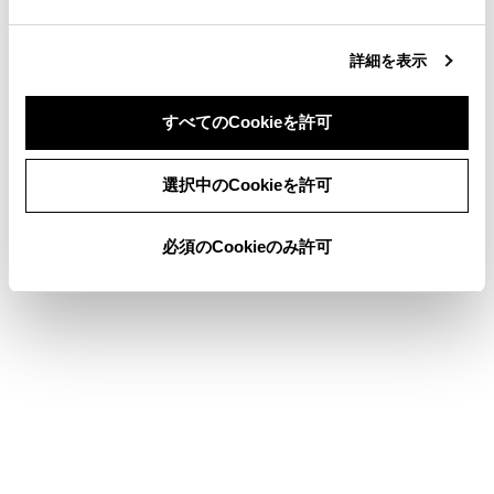
動して、再度転送操作をやりなおしてく
ださい。
詳細を表示
次の場合、転送中の連絡先データは保存さ
れません。（転送された一部のデータも保
すべてのCookieを許可
存されません。）
同意しない
同意する
マルチメディアシステム側のメモリ容量
選択中のCookieを許可
により途中で自動転送（PBAP）が終了
したとき。
必須のCookieのみ許可
何らかの原因で自動転送（PBAP）が中
断されたとき。
マルチメディアシステム側の連絡先データ
を携帯電話に転送することはできません。
®
連絡先データ転送中は、Bluetooth
オーディ
オの接続が切断されることがあります。こ
の場合、転送が終了すると再接続されま