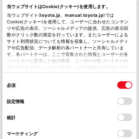
が掲載されているわけではありません。
続されます。
当ウェブサイトはCookie(クッキー)を使用します。
掲載している取扱説明書はお客様の年式に合致しない場合
当ウェブサイト(
toyota.jp
、
manual.toyota.jp
)では
連絡先データ転送中は、次のように対応し
があります。
Cookie(クッキー)を使用して、ユーザーに合わせたコンテン
ます。
ツや広告の表示、ソーシャルメディアの提供、広告の表示回
取扱説明書は、弊社が著作権その他の知的財産権を保有し
数やクリック数の測定を行っています。またユーザーによる
ます。弊社の許可なく、取扱説明書の一部または全部を、
手動転送（OPP）中に着信を受けた場合
サイト利用状況についても情報を収集し、ソーシャルメディ
複製、複写、改変もしくは配信等することはできません。
は、携帯電話本体での通話になります。
アや広告配信、データ解析の各パートナーと共有していま
す。各パートナーは、ここで収集された情報とユーザーが各
当サイトの利用、または利用できなかったことにより万一
手動転送中はマルチメディアシステムか
パートナーに提供した他の情報、ユーザーが各パートナーの
損害が生じても、弊社は一切責任を負いません。
ら発信できません。
サービスを使用したときに収集した他の情報を組み合わせて
掲載内容は予告なく変更、またはサービスを中止すること
使用することがあります。当ウェブサイトの使用を続行する
携帯電話が自動転送（PBAP）にも手動
があります。
同
とCookie(クッキー)に同意したこととなります。
転送（OPP）にも対応していない場合、
必須
意
当サイト（取扱説明書）では、利便性向上のためにお客様
®
Bluetooth
を使用して連絡先データを転
の
「すべてのCookieを許可」をクリックすることで、お客様の
の閲覧履歴、検索履歴を保持しています。削除を希望され
送できません。 ただし、連絡先データは
選
デバイスにすべてのCookie(クッキー)が保存されることに同
設定情報
る方は、当社のお客様相談窓口（0800-700-7700）までご
USB メモリーから転送できます。
択
意したことになります。Cookie(クッキー)のオプトアウト、
連絡ください。
設定の変更、同意を撤回したりするにあたっては、当社の
統計
連絡先データ転送中にパワースイッチを
「
Cookie（クッキー）情報の取り扱いについて
お車に関するお問い合わせ・ご相談は
」をご覧くだ
OFF にした場合、転送は中止されます。
さい。
https://toyota.jp/faq/?
この場合は、ハイブリッドシステムを始
マーケティング
site_domain=default#otoiawase
までお願いします。