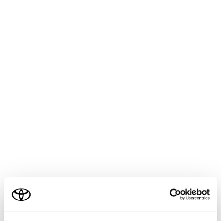
連絡先データを転送する際、機種によっ
ては、携帯電話の暗証番号および認証パ
スワードの入力を求められることがあり
ます。この場合、認証パスワードは
[1234]を入力してください。
手動転送（OPP）に対応していない電話
®
機は、連絡先をBluetooth
で追加登録が
できません。
一括転送可能な機種は、連絡先データを転
送する際、次のような特徴があります。
転送には10 分程度かかる場合がありま
す。
ご利用の条件
連絡先データ転送画面が表示されている
ときでも他画面に切りかえることができ
当サイトには、全ての取扱説明書及び補足資料、正誤表等
ます。この場合、連絡先データ転送は継