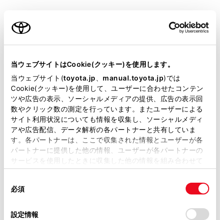
警告
ご利用の条件
安全にお使いいただくために
Toyota Safety Senseは、ソフトウェアを更新
当サイトには、全ての取扱説明書及び補足資料、正誤表等
することで各機能の取り扱い方法が変わること
が掲載されているわけではありません。
があります。正しい取り扱い方法を知らずにシ
当ウェブサイトはCookie(クッキー)を使用します。
ステムを使用すると、思わぬ事故につながり、
掲載している取扱説明書はお客様の年式に合致しない場合
当ウェブサイト(
toyota.jp
、
manual.toyota.jp
)では
重大な傷害におよぶか、最悪の場合死亡につな
があります。
Cookie(クッキー)を使用して、ユーザーに合わせたコンテン
ツや広告の表示、ソーシャルメディアの提供、広告の表示回
がるおそれがあります。
取扱説明書は、弊社が著作権その他の知的財産権を保有し
数やクリック数の測定を行っています。またユーザーによる
ます。弊社の許可なく、取扱説明書の一部または全部を、
サイト利用状況についても情報を収集し、ソーシャルメディ
トヨタ公式Webサイトにある、システムのソ
複製、複写、改変もしくは配信等することはできません。
アや広告配信、データ解析の各パートナーと共有していま
フトウェアバージョンに合ったデジタル取扱説
す。各パートナーは、ここで収集された情報とユーザーが各
当サイトの利用、または利用できなかったことにより万一
明書をお読みいただいた上でご使用ください。
パートナーに提供した他の情報、ユーザーが各パートナーの
損害が生じても、弊社は一切責任を負いません。
サービスを使用したときに収集した他の情報を組み合わせて
掲載内容は予告なく変更、またはサービスを中止すること
使用することがあります。当ウェブサイトの使用を続行する
があります。
同
とCookie(クッキー)に同意したこととなります。
必須
Toyota Safety Senseの取扱説明書での記載内
意
当サイト（取扱説明書）では、利便性向上のためにお客様
容について
の
「すべてのCookieを許可」をクリックすることで、お客様の
の閲覧履歴、検索履歴を保持しています。削除を希望され
選
デバイスにすべてのCookie(クッキー)が保存されることに同
設定情報
る方は、当社のお客様相談窓口（0800-700-7700）までご