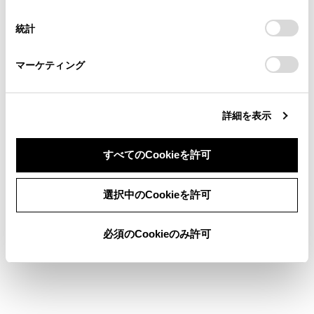
択
意したことになります。Cookie(クッキー)のオプトアウト、
自車のToyota Safety Senseのバージョンに合
連絡ください。
設定の変更、同意を撤回したりするにあたっては、当社の
った取扱方法をお読みいただくには
統計
「
Cookie（クッキー）情報の取り扱いについて
お車に関するお問い合わせ・ご相談は
」をご覧くだ
さい。
https://toyota.jp/faq/?
ソフトウェアを更新する
マーケティング
site_domain=default#otoiawase
までお願いします。
詳細を表示
すべてのCookieを許可
合わせて見られているページ
同意しない
同意する
選択中のCookieを許可
ドライブモードセレクトスイッチ
必須のCookieのみ許可
EVドライブモード
給油口の開け方