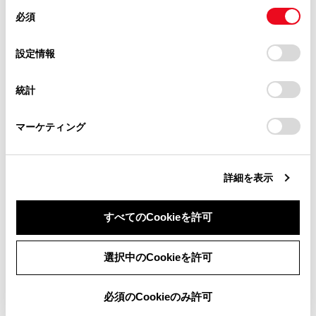
があります。
同
とCookie(クッキー)に同意したこととなります。
必須
意
コネクティッドナビ
当サイト（取扱説明書）では、利便性向上のためにお客様
の
「すべてのCookieを許可」をクリックすることで、お客様の
の閲覧履歴、検索履歴を保持しています。削除を希望され
地図を更新する
選
デバイスにすべてのCookie(クッキー)が保存されることに同
設定情報
る方は、当社のお客様相談窓口（0800-700-7700）までご
択
意したことになります。Cookie(クッキー)のオプトアウト、
目的地検索画面の見方
連絡ください。
設定の変更、同意を撤回したりするにあたっては、当社の
統計
「
Cookie（クッキー）情報の取り扱いについて
お車に関するお問い合わせ・ご相談は
」をご覧くだ
さい。
https://toyota.jp/faq/?
マーケティング
site_domain=default#otoiawase
までお願いします。
このページは役に立ちましたか？
詳細を表示
はい
いいえ
すべてのCookieを許可
同意しない
同意する
選択中のCookieを許可
ブックマーク
あとで読む
必須のCookieのみ許可