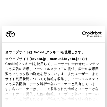
COROLLA HEV 2025.05～
取扱説明書
マルチメディア
ナビゲーション
VICS・交通情報
気象、災害情報のエリア表示
ご利用の条件
当サイトには、全ての取扱説明書及び補足資料、正誤表等
が掲載されているわけではありません。
当ウェブサイトはCookie(クッキー)を使用します。
掲載している取扱説明書はお客様の年式に合致しない場合
気象、災害情報を受信すると地図上に自動的に該当エリ
当ウェブサイト(
toyota.jp
、
manual.toyota.jp
)では
があります。
Cookie(クッキー)を使用して、ユーザーに合わせたコンテン
アがハイライト表示されます。
ツや広告の表示、ソーシャルメディアの提供、広告の表示回
取扱説明書は、弊社が著作権その他の知的財産権を保有し
数やクリック数の測定を行っています。またユーザーによる
ます。弊社の許可なく、取扱説明書の一部または全部を、
サイト利用状況についても情報を収集し、ソーシャルメディ
複製、複写、改変もしくは配信等することはできません。
アや広告配信、データ解析の各パートナーと共有していま
す。各パートナーは、ここで収集された情報とユーザーが各
当サイトの利用、または利用できなかったことにより万一
パートナーに提供した他の情報、ユーザーが各パートナーの
損害が生じても、弊社は一切責任を負いません。
サービスを使用したときに収集した他の情報を組み合わせて
合わせて見られているページ
掲載内容は予告なく変更、またはサービスを中止すること
使用することがあります。当ウェブサイトの使用を続行する