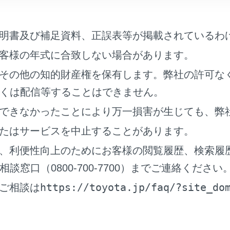
明書及び補足資料、正誤表等が掲載されているわ
客様の年式に合致しない場合があります。
その他の知的財産権を保有します。弊社の許可な
くは配信等することはできません。
できなかったことにより万一損害が生じても、弊
たはサービスを中止することがあります。
動]をONにすると、現在地がある都道府県の、VICS提供FM
、利便性向上のためにお客様の閲覧履歴、検索履
切りかわります。
窓口（0800-700-7700）までご連絡ください
動]をOFFにし、[都道府県]にタッチし、受信させる放送局の
https://toyota.jp/faq/?site_do
ご相談は
VICS提供FM放送局が受信されます。
受信状態がかわると、選んだ都道府県内で自動的に放送局が切