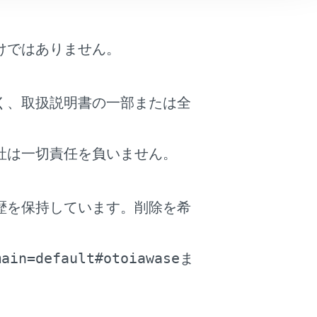
けではありません。
く、取扱説明書の一部または全
社は一切責任を負いません。
放送局が受信され、移動すると自動的に放送局
歴を保持しています。削除を希
。
ある都道府県名にタッチすると、選んだ都道府
main=default#otoiawase
ま
りかわります。