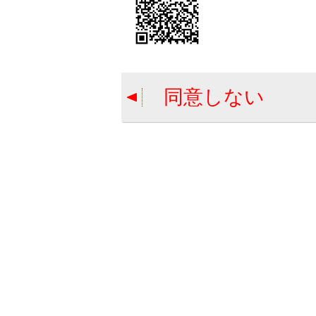
[自
す
同意しない
知識
新
合わせて見ら
コネクティッ