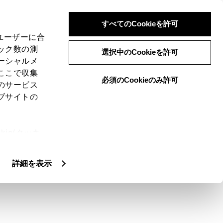
すべてのCookieを許可
、ユーザーに合
ック数の測
選択中のCookieを許可
ーシャルメ
ここで収集
必須のCookieのみ許可
のサービス
ブサイトの
ie(クッキ
、設定の変
きのみ手動で放送局、または放送エリアを
扱いについ
詳細を表示
す。