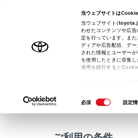
COROLLA HEV 2025.05～
取
当ウェブサイトはCooki
マルチメディア
当ウェブサイト(
toyota.
ホーム
わせたコンテンツや広告
VIC
定を行っています。また
はじめに
ディアや広告配信、デー
された情報とユーザーが
安全・安心のために
を使用したときに収集し
走行に関する情報表示
使用を続行するとCook
運転する前に
現況VIC
「すべてのCookieを
運転
ー)が保存されることに同
通常は、自
室内装備・機能
更、同意を撤回したりす
選択してく
同
必須
設定情
マルチメディア
て
」をご覧ください。
意
メイン
お手入れのしかた
の
[VIC
万一の場合には
選
択
VICS
車両情報
ご利用の条件