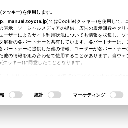
扱説明書
e(クッキー)を使用します。
ナビゲーション
VICS・交通情報
jp
、
manual.toyota.jp
)ではCookie(クッキー)を使用して
の表示、ソーシャルメディアの提供、広告の表示回数やクリ
S放送局を選択する
ユーザーによるサイト利用状況についても情報を収集し、ソ
タ解析の各パートナーと共有しています。各パートナーは、
各パートナーに提供した他の情報、ユーザーが各パートナー
た他の情報を組み合わせて使用することがあります。当ウェ
ie(クッキー)に同意したこととなります。
S情報を提供しているFM放送局を選ぶことができます。
許可」をクリックすることで、お客様のデバイスにすべてのCook
意したことになります。Cookie(クッキー)のオプトアウト
動で受信するように設定してください。自動で受信されないと
るにあたっては、当社の「
Cookie（クッキー）情報の取り
ださい。
報
統計
マーケティング
メニューの[
]にタッチします。
S/ETC2.0/TSPS]にタッチします。
の[自動]もしくは、受信状況の[周波数]/[都道府県]にタッチしま