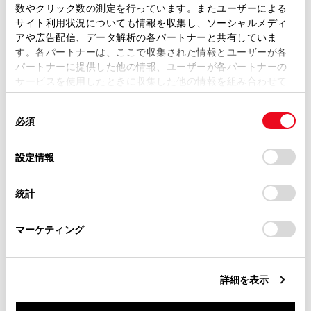
数やクリック数の測定を行っています。またユーザーによる
ます。弊社の許可なく、取扱説明書の一部または全部を、
サイト利用状況についても情報を収集し、ソーシャルメディ
複製、複写、改変もしくは配信等することはできません。
ブレーキホールド作動表示灯
アや広告配信、データ解析の各パートナーと共有していま
す。各パートナーは、ここで収集された情報とユーザーが各
当サイトの利用、または利用できなかったことにより万一
パートナーに提供した他の情報、ユーザーが各パートナーの
損害が生じても、弊社は一切責任を負いません。
サービスを使用したときに収集した他の情報を組み合わせて
知識
掲載内容は予告なく変更、またはサービスを中止すること
使用することがあります。当ウェブサイトの使用を続行する
があります。
同
とCookie(クッキー)に同意したこととなります。
警告ブザーについて
必須
意
当サイト（取扱説明書）では、利便性向上のためにお客様
の
「すべてのCookieを許可」をクリックすることで、お客様の
の閲覧履歴、検索履歴を保持しています。削除を希望され
状況によっては、外部の騒音やオーディオの音
選
デバイスにすべてのCookie(クッキー)が保存されることに同
設定情報
る方は、当社のお客様相談窓口（0800-700-7700）までご
などにより、ブザー音が聞こえない場合があり
択
意したことになります。Cookie(クッキー)のオプトアウト、
連絡ください。
ます。
設定の変更、同意を撤回したりするにあたっては、当社の
統計
「
Cookie（クッキー）情報の取り扱いについて
お車に関するお問い合わせ・ご相談は
」をご覧くだ
シートベルト非着用警告灯の乗員検知セン
さい。
https://toyota.jp/faq/?
サーの作動について
マーケティング
site_domain=default#otoiawase
までお願いします。
助手席に乗員がいなくても、シートに荷物
などを置くと、センサーが重量を検知して
詳細を表示
警告灯が点滅し、ブザーが鳴ることがあり
ます。