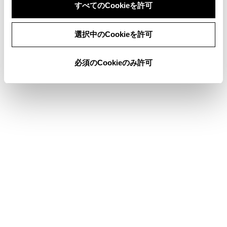
すべてのCookieを許可
助手席に座布団などを敷くと、センサーが
同意しない
同意する
乗員を検知せず警告灯が作動しないことが
選択中のCookieを許可
あります。
リヤ席シートベルト非着用警告灯の作動に
必須のCookieのみ許可
ついて
リヤドアを開閉すると約60秒間点灯しま
す。
いずれかのリヤシートベルトを脱着すると
点灯し続けます。 点灯し続けているとき
に、リヤドアを開閉すると約60秒後に消灯
します。
パワーステアリング警告灯／警告ブザーに
ついて
補機バッテリーの充電が不十分な場合、または