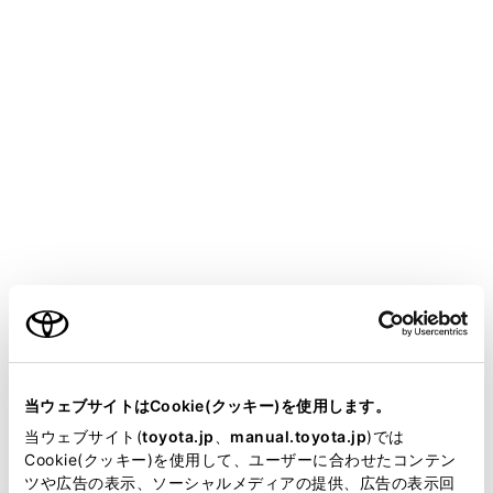
LDA表示灯（警告ブザー）
PDA表示灯（警告ブザー）
クルーズコントロール表示灯（警告ブザー）
レーダークルーズコントロール表示灯（警告ブ
ザー）
運転支援情報表示灯
ご利用の条件
クリアランスソナーOFF表示灯（警告ブザー）
当サイトには、全ての取扱説明書及び補足資料、正誤表等
が掲載されているわけではありません。
当ウェブサイトはCookie(クッキー)を使用します。
スリップ表示灯
掲載している取扱説明書はお客様の年式に合致しない場合
当ウェブサイト(
toyota.jp
、
manual.toyota.jp
)では
があります。
Cookie(クッキー)を使用して、ユーザーに合わせたコンテン
ツや広告の表示、ソーシャルメディアの提供、広告の表示回
パーキングブレーキ表示灯
取扱説明書は、弊社が著作権その他の知的財産権を保有し