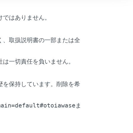
けではありません。
く、取扱説明書の一部または全
社は一切責任を負いません。
歴を保持しています。削除を希
。
main=default#otoiawase
ま