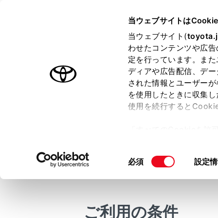
COROLLA HEV 2025.05～
取
当ウェブサイトはCooki
マルチメディア
当ウェブサイト(
toyota.
ホーム
わせたコンテンツや広告
ハンズ
定を行っています。また
はじめに
ディアや広告配信、デー
された情報とユーザーが
安全・安心のために
を使用したときに収集し
走行に関する情報表示
使用を続行するとCook
運転する前に
2 台の携
「すべてのCookieを
話には、利
運転
ー)が保存されることに同
先や履歴な
室内装備・機能
更、同意を撤回したりす
ハンズフリ
同
必須
設定情
マルチメディア
て
」をご覧ください。
あります。
意
お手入れのしかた
の
万一の場合には
選
メイン
択
ご利用の条件
車両情報