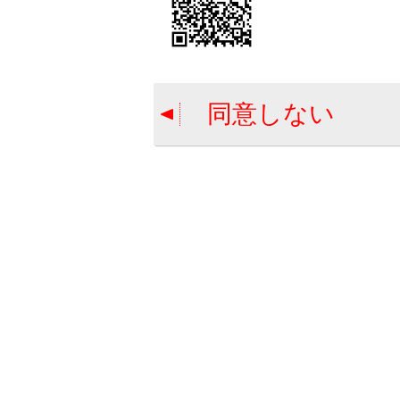
ハ
い
ん
い
同意しない
最
電
携
合わせて見ら
ハンズフリー
ハンズフリー