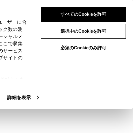
すべてのCookieを許可
、ユーザーに合
ック数の測
選択中のCookieを許可
ーシャルメ
ここで収集
必須のCookieのみ許可
のサービス
ブサイトの
携帯電話を利用できます。ハンズフリー電
ie(クッキ
話画面では、選択している携帯電話の連絡
、設定の変
ない携帯電話も機能します。
扱いについ
詳細を表示
録されたドライバーを設定している必要が