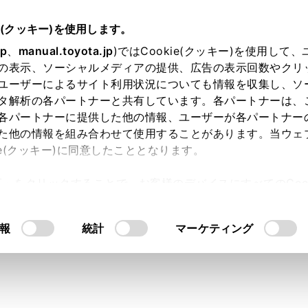
扱説明書
e(クッキー)を使用します。
ハンズフリー電話
ハンズフリー電話の変更
jp
、
manual.toyota.jp
)ではCookie(クッキー)を使用して
の表示、ソーシャルメディアの提供、広告の表示回数やクリ
フリー電話を切りかえる
ユーザーによるサイト利用状況についても情報を収集し、ソ
タ解析の各パートナーと共有しています。各パートナーは、
各パートナーに提供した他の情報、ユーザーが各パートナー
た他の情報を組み合わせて使用することがあります。当ウェ
ie(クッキー)に同意したこととなります。
帯電話をハンズフリー電話として接続している場合、それぞれの
許可」をクリックすることで、お客様のデバイスにすべてのCook
用する携帯電話を切りかえる機能があります。ハンズフリー電
意したことになります。Cookie(クッキー)のオプトアウト
どのデータが表示されます。着信などの機能は、選択されてい
るにあたっては、当社の「
Cookie（クッキー）情報の取り
ー電話として2 台接続するには、ドライバー設定を登録し、登
報
統計
マーケティング
（→
ドライバーの切りかえや登録をする
）
メニューの[
]にタッチします。