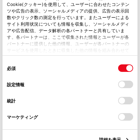
があります。
Cookie(クッキー)を使用して、ユーザーに合わせたコンテン
ツや広告の表示、ソーシャルメディアの提供、広告の表示回
システムの構成部品
取扱説明書は、弊社が著作権その他の知的財産権を保有し
数やクリック数の測定を行っています。またユーザーによる
ます。弊社の許可なく、取扱説明書の一部または全部を、
サイト利用状況についても情報を収集し、ソーシャルメディ
複製、複写、改変もしくは配信等することはできません。
駆動用電池冷却用吸入口
アや広告配信、データ解析の各パートナーと共有していま
す。各パートナーは、ここで収集された情報とユーザーが各
当サイトの利用、または利用できなかったことにより万一
パートナーに提供した他の情報、ユーザーが各パートナーの
損害が生じても、弊社は一切責任を負いません。
緊急停止システム
サービスを使用したときに収集した他の情報を組み合わせて
掲載内容は予告なく変更、またはサービスを中止すること
使用することがあります。当ウェブサイトの使用を続行する
があります。
同
とCookie(クッキー)に同意したこととなります。
警告メッセージ
必須
意
当サイト（取扱説明書）では、利便性向上のためにお客様
の
「すべてのCookieを許可」をクリックすることで、お客様の
の閲覧履歴、検索履歴を保持しています。削除を希望され
選
デバイスにすべてのCookie(クッキー)が保存されることに同
設定情報
る方は、当社のお客様相談窓口（0800-700-7700）までご
択
意したことになります。Cookie(クッキー)のオプトアウト、
連絡ください。
設定の変更、同意を撤回したりするにあたっては、当社の
統計
「
Cookie（クッキー）情報の取り扱いについて
お車に関するお問い合わせ・ご相談は
」をご覧くだ
さい。
https://toyota.jp/faq/?
合わせて見られているページ
マーケティング
site_domain=default#otoiawase
までお願いします。
ハイブリッドシステムの特徴
詳細を表示