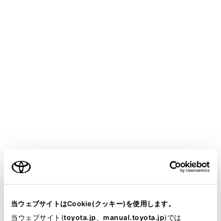
COROLLA HEV 2025.05～
取扱説明書
安全・安心のために
ハイブリッドシステム
ハイブリッドシステムの注意
メニュー
ハイブリッドシステムには、駆動用電池・パワーコント
ロールユニット・オレンジ色の高圧ケーブル・電気モー
ターなどの高電圧部位（最高約600V）や、冷却用ラジエ
ーターなどの高温部位がありますので、ご注意くださ
ご利用の条件
い。ご使用前に、ここで説明している内容をよくお読み
いただき、正しく取り扱ってください。なお、高電圧部
当サイトには、全ての取扱説明書及び補足資料、正誤表等
位には、取り扱い上の注意喚起のため
表示を含んだ
が掲載されているわけではありません。
当ウェブサイトはCookie(クッキー)を使用します。
ラベルが貼付されています。
掲載している取扱説明書はお客様の年式に合致しない場合
当ウェブサイト(
toyota.jp
、
manual.toyota.jp
)では