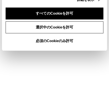
オートアラーム
T-Connectエントリー（22）
すべてのCookieを許可
同意しない
同意する
選択中のCookieを許可
このページは役に立ちましたか？
必須のCookieのみ許可
はい
いいえ
ブックマーク
あとで読む
個人情報の取扱いについて
サイト利用について