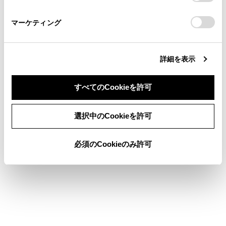
さい。
https://toyota.jp/faq/?
マーケティング
site_domain=default#otoiawase
までお願いします。
詳細を表示
合わせて見られているページ
すべてのCookieを許可
コネクティッドナビ
同意しない
同意する
選択中のCookieを許可
地図を更新する
目的地検索画面の見方
必須のCookieのみ許可
このページは役に立ちましたか？
はい
いいえ