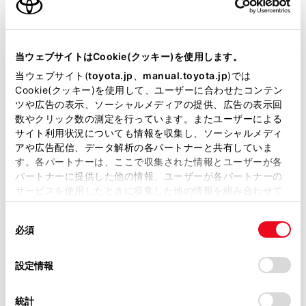
当サイトには、全ての取扱説明書及び補足資料、正誤表等
が掲載されているわけではありません。
当ウェブサイトはCookie(クッキー)を使用します。
掲載している取扱説明書はお客様の年式に合致しない場合
当ウェブサイト(
toyota.jp
、
manual.toyota.jp
)では
があります。
Cookie(クッキー)を使用して、ユーザーに合わせたコンテン
ツや広告の表示、ソーシャルメディアの提供、広告の表示回
取扱説明書は、弊社が著作権その他の知的財産権を保有し
数やクリック数の測定を行っています。またユーザーによる
ます。弊社の許可なく、取扱説明書の一部または全部を、
サイト利用状況についても情報を収集し、ソーシャルメディ
複製、複写、改変もしくは配信等することはできません。
アや広告配信、データ解析の各パートナーと共有していま
す。各パートナーは、ここで収集された情報とユーザーが各
当サイトの利用、または利用できなかったことにより万一
パートナーに提供した他の情報、ユーザーが各パートナーの
損害が生じても、弊社は一切責任を負いません。
知識
サービスを使用したときに収集した他の情報を組み合わせて
掲載内容は予告なく変更、またはサービスを中止すること
使用することがあります。当ウェブサイトの使用を続行する
があります。
同
とCookie(クッキー)に同意したこととなります。
新しいルート探索パターンは順次配信され
必須
意
当サイト（取扱説明書）では、利便性向上のためにお客様
ます。
の
「すべてのCookieを許可」をクリックすることで、お客様の
の閲覧履歴、検索履歴を保持しています。削除を希望され
選
デバイスにすべてのCookie(クッキー)が保存されることに同
設定情報
全ルート図表示画面の地図画面で選択中の
る方は、当社のお客様相談窓口（0800-700-7700）までご
択
意したことになります。Cookie(クッキー)のオプトアウト、
ルートとは別のルートをタッチすることで
連絡ください。
設定の変更、同意を撤回したりするにあたっては、当社の
希望のルートに変更可能です。
統計
「
Cookie（クッキー）情報の取り扱いについて
お車に関するお問い合わせ・ご相談は
」をご覧くだ