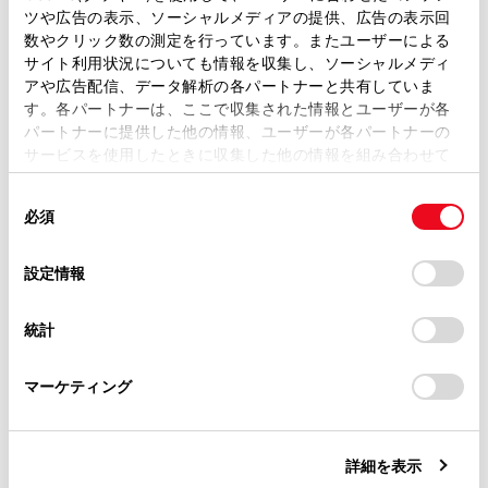
ツや広告の表示、ソーシャルメディアの提供、広告の表示回
正常にアクセサリーコンセントが使用できない
取扱説明書は、弊社が著作権その他の知的財産権を保有し
数やクリック数の測定を行っています。またユーザーによる
とき
ます。弊社の許可なく、取扱説明書の一部または全部を、
サイト利用状況についても情報を収集し、ソーシャルメディ
複製、複写、改変もしくは配信等することはできません。
アや広告配信、データ解析の各パートナーと共有していま
正常に非常時給電システムが使用できないとき
す。各パートナーは、ここで収集された情報とユーザーが各
当サイトの利用、または利用できなかったことにより万一
パートナーに提供した他の情報、ユーザーが各パートナーの
損害が生じても、弊社は一切責任を負いません。
サービスを使用したときに収集した他の情報を組み合わせて
非常時給電に関するメッセージが表示されたと
掲載内容は予告なく変更、またはサービスを中止すること
使用することがあります。当ウェブサイトの使用を続行する
き
があります。
同
とCookie(クッキー)に同意したこととなります。
必須
意
当サイト（取扱説明書）では、利便性向上のためにお客様
の
「すべてのCookieを許可」をクリックすることで、お客様の
の閲覧履歴、検索履歴を保持しています。削除を希望され
選
デバイスにすべてのCookie(クッキー)が保存されることに同
設定情報
る方は、当社のお客様相談窓口（0800-700-7700）までご
択
意したことになります。Cookie(クッキー)のオプトアウト、
連絡ください。
設定の変更、同意を撤回したりするにあたっては、当社の
統計
「
Cookie（クッキー）情報の取り扱いについて
お車に関するお問い合わせ・ご相談は
」をご覧くだ
さい。
合わせて見られているページ
https://toyota.jp/faq/?
マーケティング
site_domain=default#otoiawase
までお願いします。
室内灯一覧
リヤマルチオペレーションパネル
詳細を表示
フロントオートエアコン