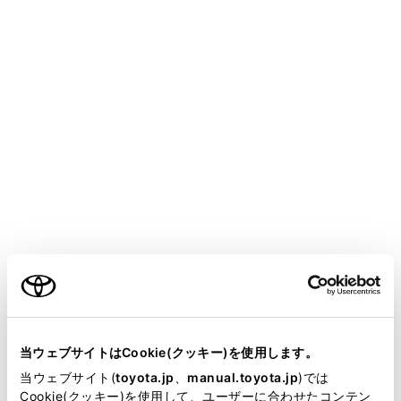
ALPHARD PHEV
取扱説明書
室内装備・機能
その他の室内装備の使い方
正常にアクセサリーコンセント
（AC100V 1500W）または非常
時給電システムが使用できない
ときは
メニュー
ご利用の条件
正しい手順に従って作業してもアクセサリーコンセント
当サイトには、全ての取扱説明書及び補足資料、正誤表等
または非常時給電システムが使用できない場合は、それ
が掲載されているわけではありません。
当ウェブサイトはCookie(クッキー)を使用します。
ぞれ次の事項をご確認ください。
掲載している取扱説明書はお客様の年式に合致しない場合
当ウェブサイト(
toyota.jp
、
manual.toyota.jp
)では
があります。
Cookie(クッキー)を使用して、ユーザーに合わせたコンテン