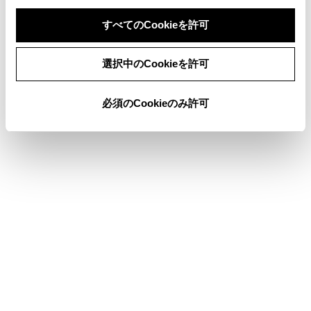
すべてのCookieを許可
同意しない
同意する
選択中のCookieを許可
このページは役に立ちましたか？
必須のCookieのみ許可
はい
いいえ
ブックマーク
あとで読む
個人情報の取扱いについて
サイト利用について
お問い合わせ