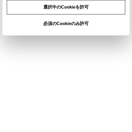
ります。
同意しない
同意する
選択中のCookieを許可
必須のCookieのみ許可
合わせて見られているページ
ドライバーの切りかえや登録をする
各種設定を変更する
リヤシートエンターテインメントシステムで後席HDMIの設
定を変更する
このページは役に立ちましたか？