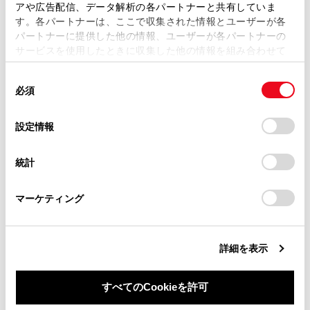
複製、複写、改変もしくは配信等することはできません。
します。
アや広告配信、データ解析の各パートナーと共有していま
[ワイド2]：入力映像を上下左右方向に均等に拡大し
す。各パートナーは、ここで収集された情報とユーザーが各
当サイトの利用、または利用できなかったことにより万一
パートナーに提供した他の情報、ユーザーが各パートナーの
て表示します。
損害が生じても、弊社は一切責任を負いません。
サービスを使用したときに収集した他の情報を組み合わせて
掲載内容は予告なく変更、またはサービスを中止すること
使用することがあります。当ウェブサイトの使用を続行する
があります。
同
とCookie(クッキー)に同意したこととなります。
知識
必須
意
当サイト（取扱説明書）では、利便性向上のためにお客様
の
「すべてのCookieを許可」をクリックすることで、お客様の
の閲覧履歴、検索履歴を保持しています。削除を希望され
選
デバイスにすべてのCookie(クッキー)が保存されることに同
映像モードによって設定できるモードは異
設定情報
る方は、当社のお客様相談窓口（0800-700-7700）までご
択
意したことになります。Cookie(クッキー)のオプトアウト、
なります。
連絡ください。
設定の変更、同意を撤回したりするにあたっては、当社の
統計
「
Cookie（クッキー）情報の取り扱いについて
お車に関するお問い合わせ・ご相談は
」をご覧くだ
お客様が個人的に視聴するかぎりにおいて
さい。
https://toyota.jp/faq/?
は問題ありませんが、営利目的または公衆
マーケティング
site_domain=default#otoiawase
までお願いします。
に視聴させることを目的として画面の圧縮
や引き伸ばしなどを行うと、著作権法上で
保護されている著作者の権利を侵害するお
詳細を表示
それがありますので、ご注意ください。
動画の見え方に違和感が生じないよう黒帯
すべてのCookieを許可
をつけて動画表示領域を制限する場合があ