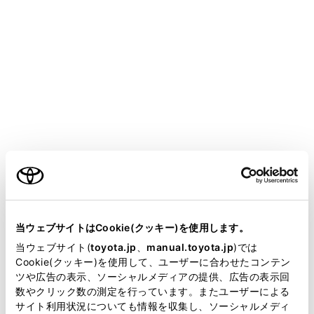
[画面設定]にタッチします。
映像モードのときに、ボタンが表示されます。
[ワイド設定]にタッチします。
希望のモードを選択します。
ご利用の条件
当サイトには、全ての取扱説明書及び補足資料、正誤表等
が掲載されているわけではありません。
当ウェブサイトはCookie(クッキー)を使用します。
掲載している取扱説明書はお客様の年式に合致しない場合
当ウェブサイト(
toyota.jp
、
manual.toyota.jp
)では
があります。
Cookie(クッキー)を使用して、ユーザーに合わせたコンテン
[ノーマル]：入力映像をよこ4：たて3の割合で表示
ツや広告の表示、ソーシャルメディアの提供、広告の表示回
します。
取扱説明書は、弊社が著作権その他の知的財産権を保有し
数やクリック数の測定を行っています。またユーザーによる
[ワイド1]：入力映像を画面に合わせて拡大して表示
ます。弊社の許可なく、取扱説明書の一部または全部を、
サイト利用状況についても情報を収集し、ソーシャルメディ