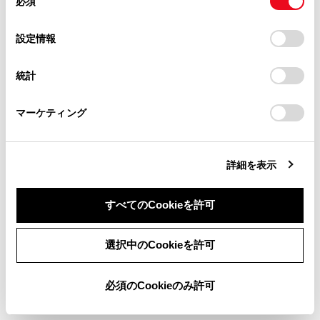
必須
意
当サイト（取扱説明書）では、利便性向上のためにお客様
してください。
の
「すべてのCookieを許可」をクリックすることで、お客様の
の閲覧履歴、検索履歴を保持しています。削除を希望され
選
デバイスにすべてのCookie(クッキー)が保存されることに同
設定情報
る方は、当社のお客様相談窓口（0800-700-7700）までご
択
意したことになります。Cookie(クッキー)のオプトアウト、
連絡ください。
設定の変更、同意を撤回したりするにあたっては、当社の
リヤマルチオペレーションパネルで操作する
統計
「
Cookie（クッキー）情報の取り扱いについて
お車に関するお問い合わせ・ご相談は
」をご覧くだ
さい。
https://toyota.jp/faq/?
マーケティング
site_domain=default#otoiawase
までお願いします。
リモコンで操作する
詳細を表示
すべてのCookieを許可
同意しない
同意する
合わせて見られているページ
選択中のCookieを許可
リヤシートエンターテインメントシステムの機能とはたらき
必須のCookieのみ許可
リヤシートエンターテインメントシステムの音声出力モード
を切りかえる