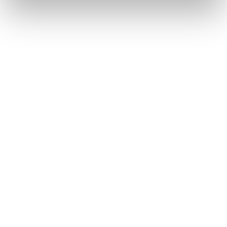
リモコンでリヤシートエンターテインメントシステムを操作
する
このページは役に立ちましたか？
はい
いいえ
ブックマーク
あとで読む
個人情報の取扱いについて