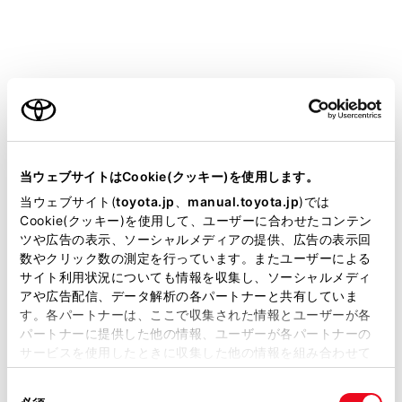
のときに音量を調整すると、車両全体のス
ピーカー音量が調整されます。
警告
ご利用の条件
ソースを切りかえるときは、音量差に注意して
ください。特に映像コンテンツでは、迫力のあ
当サイトには、全ての取扱説明書及び補足資料、正誤表等
が掲載されているわけではありません。
る効果音を得るために、通常の会話シーンの音
当ウェブサイトはCookie(クッキー)を使用します。
量を小さくして録音されているものがありま
掲載している取扱説明書はお客様の年式に合致しない場合
当ウェブサイト(
toyota.jp
、
manual.toyota.jp
)では
す。このようなコンテンツで、会話シーンのと
があります。
Cookie(クッキー)を使用して、ユーザーに合わせたコンテン
きに音量調整を行うと、効果音のシーンや別の
ツや広告の表示、ソーシャルメディアの提供、広告の表示回
取扱説明書は、弊社が著作権その他の知的財産権を保有し
数やクリック数の測定を行っています。またユーザーによる
ソースに切りかえたとき、音量が大きすぎるこ
ます。弊社の許可なく、取扱説明書の一部または全部を、
サイト利用状況についても情報を収集し、ソーシャルメディ
とがあります。
複製、複写、改変もしくは配信等することはできません。
アや広告配信、データ解析の各パートナーと共有していま
す。各パートナーは、ここで収集された情報とユーザーが各
当サイトの利用、または利用できなかったことにより万一
パートナーに提供した他の情報、ユーザーが各パートナーの
損害が生じても、弊社は一切責任を負いません。
サービスを使用したときに収集した他の情報を組み合わせて
注意
掲載内容は予告なく変更、またはサービスを中止すること
使用することがあります。当ウェブサイトの使用を続行する
があります。
同
とCookie(クッキー)に同意したこととなります。
安全運転に支障がないように適度な音量で再生