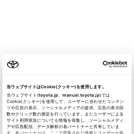
ALPHARD PHEV
取扱説明書
運転する前に
キー
キー
メニュー
ご利用の条件
当サイトには、全ての取扱説明書及び補足資料、正誤表等
が掲載されているわけではありません。
当ウェブサイトはCookie(クッキー)を使用します。
キーの種類
掲載している取扱説明書はお客様の年式に合致しない場合
当ウェブサイト(
toyota.jp
、
manual.toyota.jp
)では
があります。
Cookie(クッキー)を使用して、ユーザーに合わせたコンテン
ワイヤレス機能について
ツや広告の表示、ソーシャルメディアの提供、広告の表示回
取扱説明書は、弊社が著作権その他の知的財産権を保有し
数やクリック数の測定を行っています。またユーザーによる
ます。弊社の許可なく、取扱説明書の一部または全部を、
サイト利用状況についても情報を収集し、ソーシャルメディ
メカニカルキーを使うには
複製、複写、改変もしくは配信等することはできません。
アや広告配信、データ解析の各パートナーと共有していま
す。各パートナーは、ここで収集された情報とユーザーが各
当サイトの利用、または利用できなかったことにより万一