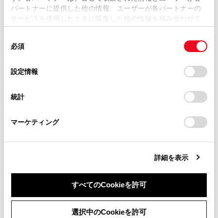
パートナーに提供した他の情報、ユーザーが各パートナーの
損害が生じても、弊社は一切責任を負いません。
サービスを使用したときに収集した他の情報を組み合わせて
掲載内容は予告なく変更、またはサービスを中止すること
使用することがあります。当ウェブサイトの使用を続行する
があります。
同
とCookie(クッキー)に同意したこととなります。
必須
意
当サイト（取扱説明書）では、利便性向上のためにお客様
の
「すべてのCookieを許可」をクリックすることで、お客様の
合わせて見られているページ
の閲覧履歴、検索履歴を保持しています。削除を希望され
選
デバイスにすべてのCookie(クッキー)が保存されることに同
設定情報
る方は、当社のお客様相談窓口（0800-700-7700）までご
択
意したことになります。Cookie(クッキー)のオプトアウト、
デジタルインナーミラー
連絡ください。
設定の変更、同意を撤回したりするにあたっては、当社の
統計
「
Cookie（クッキー）情報の取り扱いについて
お車に関するお問い合わせ・ご相談は
」をご覧くだ
ドアミラー
さい。
https://toyota.jp/faq/?
セカンドシートポジションメモリー
マーケティング
site_domain=default#otoiawase
までお願いします。
詳細を表示
このページは役に立ちましたか？
すべてのCookieを許可
はい
いいえ
同意しない
同意する
選択中のCookieを許可