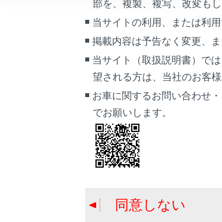
部を、複製、複写、改変もし
車両情報
アダ
当サイトの利用、または利用
こんなときは
シ
掲載内容は予告なく変更、ま
ブックマーク
当サイト（取扱説明書）では
あとで読む
望される方は、当社のお客様相談
システム
PDFで見る
お車に関するお問い合わせ・
車両
アダプテ
でお願いします。
マルチメディア
画面表示設定
手動制御
個人情報の取扱いについて
一時的な
サイト利用について
お問い合わせ
同意しない