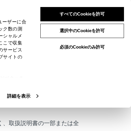
すべてのCookieを許可
、ユーザーに合
ック数の測
テム）
選択中のCookieを許可
ーシャルメ
ここで収集
必須のCookieのみ許可
のサービス
ブサイトの
置された前方カメラにより前方車両のラン
ie(クッキ
、設定の変
扱いについ
詳細を表示
けではありません。
は常に自らの責任で周囲の状況を把握
く、取扱説明書の一部または全
ムを切りかえてください。