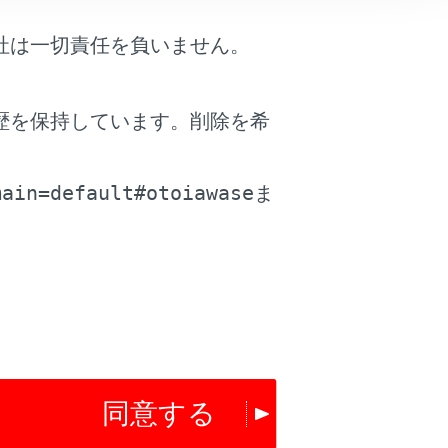
社は一切責任を負いません。
る必要があるとき
歴を保持しています。削除を希
。
main=default#otoiawase
ま
同意する