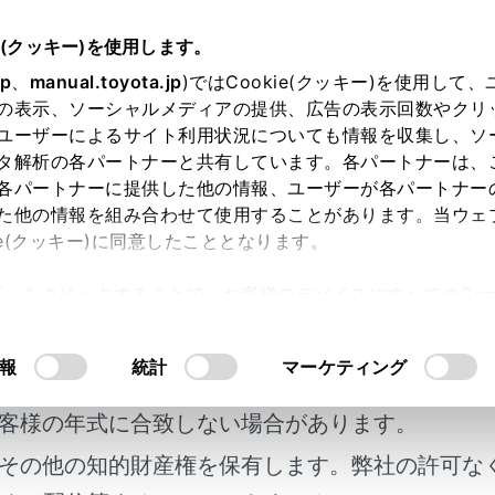
e(クッキー)を使用します。
つけ方・ワイパーの使い方
jp
、
manual.toyota.jp
)ではCookie(クッキー)を使用して
の表示、ソーシャルメディアの提供、広告の表示回数やクリ
（アダプティブハイビームシス
ユーザーによるサイト利用状況についても情報を収集し、ソ
タ解析の各パートナーと共有しています。各パートナーは、
各パートナーに提供した他の情報、ユーザーが各パートナー
た他の情報を組み合わせて使用することがあります。当ウェ
ie(クッキー)に同意したこととなります。
ブハイビームシステムは、フロントウインドウガラス上部に設
許可」をクリックすることで、お客様のデバイスにすべてのCook
などの明るさを判定し、ヘッドランプの配光を制御します。
意したことになります。Cookie(クッキー)のオプトアウト
るにあたっては、当社の「
Cookie（クッキー）情報の取り
報
統計
マーケティング
明書及び補足資料、正誤表等が掲載されているわ
にお使いいただくために
客様の年式に合致しない場合があります。
プティブハイビームシステムを過信しないでください。運転者
その他の知的財産権を保有します。弊社の許可な
安全運転を心がけ、必要に応じて手動でハイビームとロービー