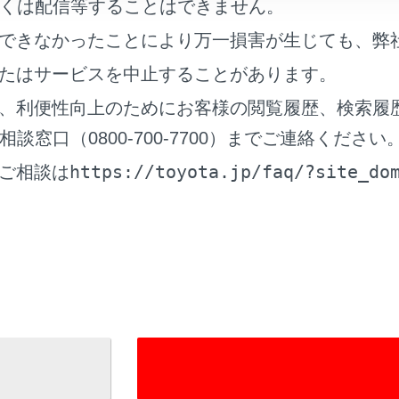
くは配信等することはできません。
プティブハイビームシステムの誤作動を防ぐために
できなかったことにより万一損害が生じても、弊
ステムをOFFにする必要があるとき：→
システムをOFFにす
たはサービスを中止することがあります。
、利便性向上のためにお客様の閲覧履歴、検索履
窓口（0800-700-7700）までご連絡ください
の制御
https://toyota.jp/faq/?site_do
ご相談は
ィブハイビームシステムを使うには
に切りかえるには
ロービームへの切りかえ