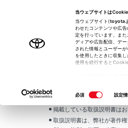
ALPHARD PHEV
取扱説明書
当ウェブサイトはCooki
運転
ランプの
当ウェブサイト(
toyota.
ホーム
わせたコンテンツや広告
AHS
定を行っています。また
はじめに
ディアや広告配信、デー
された情報とユーザーが
安全・安心のために
メニュー
を使用したときに収集し
プラグインハイブリッドシステム
使用を続行するとCook
走行に関する情報表示
アダプティ
ご利用の条件
「すべてのCookieを
プや街路灯
運転する前に
ー)が保存されることに同
運転
更、同意を撤回したりす
警告
同
必須
設定情
室内装備・機能
て
」をご覧ください。
当サイトには、全ての取扱説
意
マルチメディア
安全
の
掲載している取扱説明書はお
お手入れのしかた
選
アダ
取扱説明書は、弊社が著作権
択
万一の場合には
し、