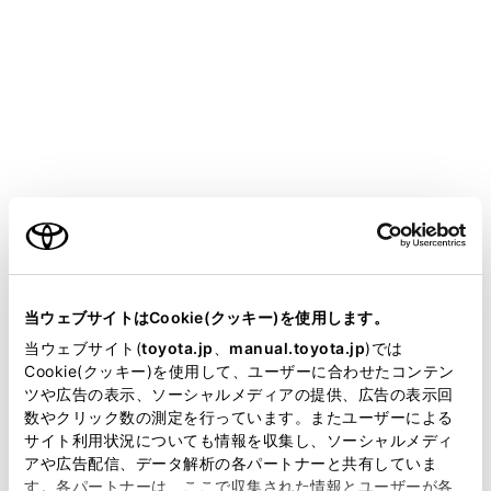
ALPHARD PHEV
取扱説明書
マルチメディア
ナビゲーション
地図データの更新
地図データ情報
メニュー
ご利用の条件
当サイトには、全ての取扱説明書及び補足資料、正誤表等
が掲載されているわけではありません。
当ウェブサイトはCookie(クッキー)を使用します。
地図データベースの情報を見る
掲載している取扱説明書はお客様の年式に合致しない場合
当ウェブサイト(
toyota.jp
、
manual.toyota.jp
)では
があります。
Cookie(クッキー)を使用して、ユーザーに合わせたコンテン
地図データについて
ツや広告の表示、ソーシャルメディアの提供、広告の表示回
取扱説明書は、弊社が著作権その他の知的財産権を保有し
数やクリック数の測定を行っています。またユーザーによる
ます。弊社の許可なく、取扱説明書の一部または全部を、
サイト利用状況についても情報を収集し、ソーシャルメディ
地図データベースについて
複製、複写、改変もしくは配信等することはできません。
アや広告配信、データ解析の各パートナーと共有していま
す。各パートナーは、ここで収集された情報とユーザーが各
当サイトの利用、または利用できなかったことにより万一