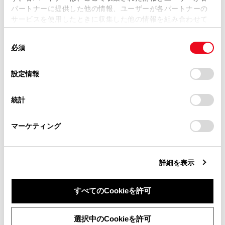
パートナーに提供した他の情報、ユーザーが各パートナーの
損害が生じても、弊社は一切責任を負いません。
サービスを使用したときに収集した他の情報を組み合わせて
掲載内容は予告なく変更、またはサービスを中止すること
使用することがあります。当ウェブサイトの使用を続行する
があります。
同
とCookie(クッキー)に同意したこととなります。
必須
意
当サイト（取扱説明書）では、利便性向上のためにお客様
の
「すべてのCookieを許可」をクリックすることで、お客様の
合わせて見られているページ
の閲覧履歴、検索履歴を保持しています。削除を希望され
選
デバイスにすべてのCookie(クッキー)が保存されることに同
設定情報
る方は、当社のお客様相談窓口（0800-700-7700）までご
択
意したことになります。Cookie(クッキー)のオプトアウト、
コネクティッドナビ
連絡ください。
設定の変更、同意を撤回したりするにあたっては、当社の
統計
「
Cookie（クッキー）情報の取り扱いについて
お車に関するお問い合わせ・ご相談は
」をご覧くだ
先読みエコドライブ
さい。
https://toyota.jp/faq/?
地図を更新する
マーケティング
site_domain=default#otoiawase
までお願いします。
詳細を表示
このページは役に立ちましたか？
すべてのCookieを許可
はい
いいえ
同意しない
同意する
選択中のCookieを許可