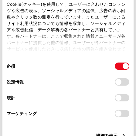
200V電源で充電する場合は、100V換算での契
があります。
Cookie(クッキー)を使用して、ユーザーに合わせたコンテン
約容量が必要となります（例えば200V電源で
ツや広告の表示、ソーシャルメディアの提供、広告の表示回
取扱説明書は、弊社が著作権その他の知的財産権を保有し
16Aの場合、100V換算で32Aとなります）。必
数やクリック数の測定を行っています。またユーザーによる
ます。弊社の許可なく、取扱説明書の一部または全部を、
サイト利用状況についても情報を収集し、ソーシャルメディ
要な電力に応じた契約電力でないと、充電時に
複製、複写、改変もしくは配信等することはできません。
アや広告配信、データ解析の各パートナーと共有していま
ブレーカーが作動する場合があります。
す。各パートナーは、ここで収集された情報とユーザーが各
当サイトの利用、または利用できなかったことにより万一
パートナーに提供した他の情報、ユーザーが各パートナーの
充電環境について
損害が生じても、弊社は一切責任を負いません。
サービスを使用したときに収集した他の情報を組み合わせて
掲載内容は予告なく変更、またはサービスを中止すること
必要な電力に対応した専用の普通充電器
使用することがあります。当ウェブサイトの使用を続行する
があります。
同
とCookie(クッキー)に同意したこととなります。
（スタンド）、または車両に搭載されてい
必須
意
当サイト（取扱説明書）では、利便性向上のためにお客様
る普通充電ケーブルを使用して、充電を行
の
「すべてのCookieを許可」をクリックすることで、お客様の
の閲覧履歴、検索履歴を保持しています。削除を希望され
ってください。
選
デバイスにすべてのCookie(クッキー)が保存されることに同
設定情報
る方は、当社のお客様相談窓口（0800-700-7700）までご
択
意したことになります。Cookie(クッキー)のオプトアウト、
200V電源で16Aに対応した普通充電器
連絡ください。
設定の変更、同意を撤回したりするにあたっては、当社の
（スタンド）または普通充電ケーブルを
統計
「
Cookie（クッキー）情報の取り扱いについて
お車に関するお問い合わせ・ご相談は
」をご覧くだ
使用した場合、約3kWで充電されます。
さい。
https://toyota.jp/faq/?
マーケティング
site_domain=default#otoiawase
までお願いします。
家庭の100V電源で6Aに対応した普通充電
ケーブルを使用した場合、約0.6kWで充
電されます。
詳細を表示