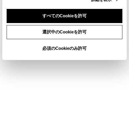
自宅で普通充電器（スタンド）を使用して
充電するには、普通充電器（スタンド）の
すべてのCookieを許可
設置が必要です。普通充電器（スタンド）
同意しない
同意する
の設置については、販売業者にお問い合わ
選択中のCookieを許可
せください。
必須のCookieのみ許可
電源について
合わせて見られているページ
充電方法について