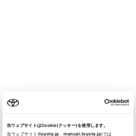
電気事故についての警告
車両の充電を行うときは、必ず本書に記載されて
いる注意事項をお守りください。
必要要件を満たしていない電源を使用したり、記
載されている禁止事項を守らずに充電を行ったり
すると思わぬ事故につながり、重大な傷害におよ
ぶか、最悪の場合死亡につながるおそれがありま
す。
知識
ご利用の条件
契約電力について
当サイトには、全ての取扱説明書及び補足資料、正誤表等
自宅の電源で充電する際は、契約電力
をご
が掲載されているわけではありません。
当ウェブサイトはCookie(クッキー)を使用します。
確認ください。
掲載している取扱説明書はお客様の年式に合致しない場合
当ウェブサイト(
toyota.jp
、
manual.toyota.jp
)では