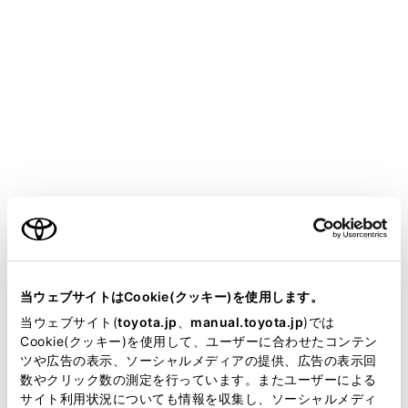
ル／トラックの先頭から再生します。選択し続け
ると、早もどしします。手を離すと、その位置か
ら再生します。
[
]：一時停止します。
[
]：再生します。
[
]：ファイル／トラックが切りかわります。
選択し続けると、早送りします。手を離すと、そ
ご利用の条件
の位置から再生します。
[
]：リピート再生をします。
当サイトには、全ての取扱説明書及び補足資料、正誤表等
選択するたびに、再生中のファイル／トラック、
が掲載されているわけではありません。
当ウェブサイトはCookie(クッキー)を使用します。
再生中のフォルダー／アルバム、全ファイル／ト
掲載している取扱説明書はお客様の年式に合致しない場合
当ウェブサイト(
toyota.jp
、
manual.toyota.jp
)では
ラックの順に切りかわります。
があります。
Cookie(クッキー)を使用して、ユーザーに合わせたコンテン
ツや広告の表示、ソーシャルメディアの提供、広告の表示回
リヤマルチオペレーションパネル
取扱説明書は、弊社が著作権その他の知的財産権を保有し
数やクリック数の測定を行っています。またユーザーによる
ます。弊社の許可なく、取扱説明書の一部または全部を、
サイト利用状況についても情報を収集し、ソーシャルメディ