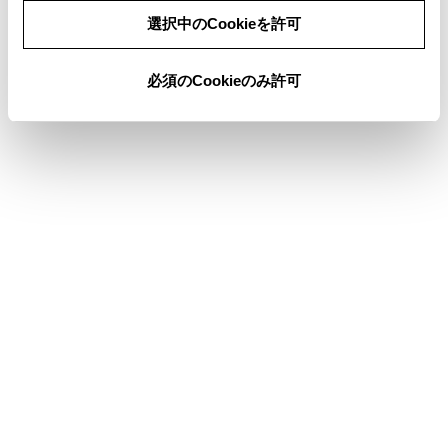
同意しない
同意する
と、フォルダ／アルバムが切りかわります。
選択中のCookieを許可
[ファイル／トラック]：[
]を押すとファイル／
トラックが切りかわります。選択し続けると、早
必須のCookieのみ許可
送りします。手を離すと、その位置から再生しま
す。[
]を押すと、再生中のファイル／トラッ
クの先頭から再生します。ファイル／トラックの
先頭のときは、前のファイル／トラックの先頭か
ら再生します。選択し続けると、早戻しします。
手を離すと、その位置から再生します。
[
]：USBビデオに切り替えます。
リモコン