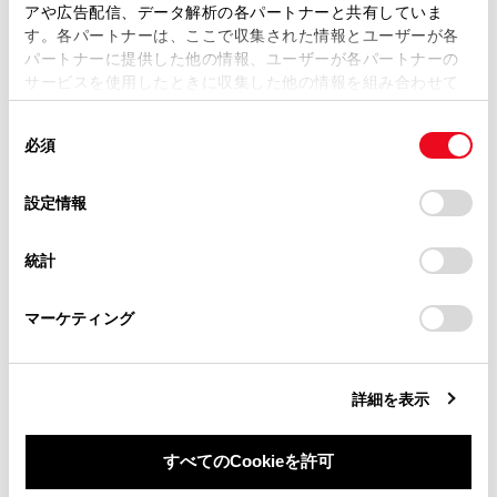
複製、複写、改変もしくは配信等することはできません。
アや広告配信、データ解析の各パートナーと共有していま
す。各パートナーは、ここで収集された情報とユーザーが各
当サイトの利用、または利用できなかったことにより万一
パートナーに提供した他の情報、ユーザーが各パートナーの
損害が生じても、弊社は一切責任を負いません。
サービスを使用したときに収集した他の情報を組み合わせて
掲載内容は予告なく変更、またはサービスを中止すること
使用することがあります。当ウェブサイトの使用を続行する
があります。
同
とCookie(クッキー)に同意したこととなります。
必須
意
当サイト（取扱説明書）では、利便性向上のためにお客様
の
「すべてのCookieを許可」をクリックすることで、お客様の
の閲覧履歴、検索履歴を保持しています。削除を希望され
選
デバイスにすべてのCookie(クッキー)が保存されることに同
設定情報
る方は、当社のお客様相談窓口（0800-700-7700）までご
択
意したことになります。Cookie(クッキー)のオプトアウト、
連絡ください。
設定の変更、同意を撤回したりするにあたっては、当社の
統計
「
Cookie（クッキー）情報の取り扱いについて
お車に関するお問い合わせ・ご相談は
」をご覧くだ
さい。
https://toyota.jp/faq/?
[
]：一時停止します。
マーケティング
site_domain=default#otoiawase
までお願いします。
[
]：再生します。
[
]／[
]：選択し続けると、早もどし／早送
詳細を表示
りします。手を離すと、その位置から再生しま
す。
すべてのCookieを許可
[フォルダ／アルバム]：[
]または[
]を押す