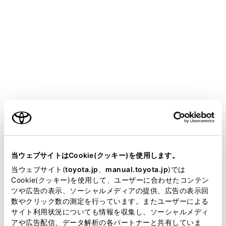
ヘッドラ
[画面テーマの自動切り替え]
ができま
[画面テ
[昼間モード（ライト）]
きます。
[画面テ
[夜間モード（ダーク）]
きます。
ご利用の条件
[明るさ]
画面の明
当サイトには、全ての取扱説明書及び補足資料、正誤表等
が掲載されているわけではありません。
当ウェブサイトはCookie(クッキー)を使用します。
[コントラスト]
画面のコ
掲載している取扱説明書はお客様の年式に合致しない場合
当ウェブサイト(
toyota.jp
、
manual.toyota.jp
)では
があります。
Cookie(クッキー)を使用して、ユーザーに合わせたコンテン
ツや広告の表示、ソーシャルメディアの提供、広告の表示回
[カメラ]
取扱説明書は、弊社が著作権その他の知的財産権を保有し
数やクリック数の測定を行っています。またユーザーによる
ます。弊社の許可なく、取扱説明書の一部または全部を、
サイト利用状況についても情報を収集し、ソーシャルメディ
設定項目
複製、複写、改変もしくは配信等することはできません。
アや広告配信、データ解析の各パートナーと共有していま