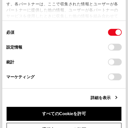
す。各パートナーは、ここで収集された情報とユーザーが各
当サイトの利用、または利用できなかったことにより万一
パートナーに提供した他の情報、ユーザーが各パートナーの
「カメラ画面」
損害が生じても、弊社は一切責任を負いません。
サービスを使用したときに収集した他の情報を組み合わせて
掲載内容は予告なく変更、またはサービスを中止すること
使用することがあります。当ウェブサイトの使用を続行する
[明るさ]
カメラ画
があります。
同
とCookie(クッキー)に同意したこととなります。
必須
意
当サイト（取扱説明書）では、利便性向上のためにお客様
の
「すべてのCookieを許可」をクリックすることで、お客様の
[コントラスト]
カメラ画
の閲覧履歴、検索履歴を保持しています。削除を希望され
選
デバイスにすべてのCookie(クッキー)が保存されることに同
設定情報
る方は、当社のお客様相談窓口（0800-700-7700）までご
択
意したことになります。Cookie(クッキー)のオプトアウト、
連絡ください。
設定の変更、同意を撤回したりするにあたっては、当社の
統計
「
Cookie（クッキー）情報の取り扱いについて
お車に関するお問い合わせ・ご相談は
」をご覧くだ
知識
さい。
https://toyota.jp/faq/?
マーケティング
site_domain=default#otoiawase
までお願いします。
オーディオの画質調整方法は、「画質を調
整する」（→
画質を調整する
）をご覧く
ださい。
詳細を表示
画面を消しても、GPSによる現在地測位は
すべてのCookieを許可
継続されています。
同意しない
同意する
画面表示について