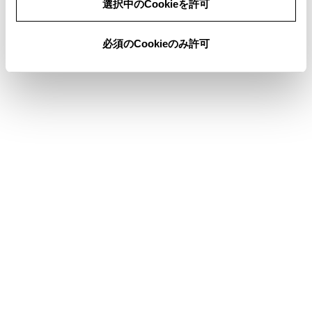
選択中のCookieを許可
画面表示OFF のとき、画面をタッチする
ことでエアコン操作が可能になります。
必須のCookieのみ許可
エアコンおよび画面中央の解除ボタンが
表示された状態で一定時間操作がないと
再び画面OFF に戻ります。
画面表示がOFFの場合でも、ステアリン
グのトークスイッチを押したり、シフト
ポジションをRにしたときなど、一時的
に画面を表示することがあります。
画面表示がOFFのときに画面をタッチす
ると、画面中央に解除ボタンが表示され
ます。画面を表示させる場合は、解除ボ
タンをタッチしてしてください。3秒間操
作がない場合は、再び画面表示がOFFに
なります。