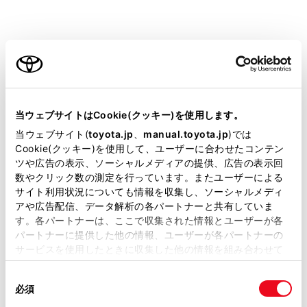
バックドアを開ける前に、バックドアに貼り付
いた雪や氷などの重量物を取り除いてくださ
い。開いたあとに重みでバックドアが突然閉じ
ご利用の条件
るおそれがあります。
バックドアを開閉するときは、十分に周囲の安
当サイトには、全ての取扱説明書及び補足資料、正誤表等
が掲載されているわけではありません。
全を確かめてください。
当ウェブサイトはCookie(クッキー)を使用します。
掲載している取扱説明書はお客様の年式に合致しない場合
当ウェブサイト(
toyota.jp
、
manual.toyota.jp
)では
人がいるときは、安全を確認し、動かすことを
があります。
Cookie(クッキー)を使用して、ユーザーに合わせたコンテン
知らせる「声かけ」をしてください。
ツや広告の表示、ソーシャルメディアの提供、広告の表示回
取扱説明書は、弊社が著作権その他の知的財産権を保有し
数やクリック数の測定を行っています。またユーザーによる
ます。弊社の許可なく、取扱説明書の一部または全部を、
強風時の開閉、中間保持には十分注意してくだ
サイト利用状況についても情報を収集し、ソーシャルメディ
複製、複写、改変もしくは配信等することはできません。
アや広告配信、データ解析の各パートナーと共有していま
さい。
す。各パートナーは、ここで収集された情報とユーザーが各
当サイトの利用、または利用できなかったことにより万一
バックドアが風にあおられ、勢いよく開いたり
パートナーに提供した他の情報、ユーザーが各パートナーの
損害が生じても、弊社は一切責任を負いません。
閉じたりするおそれがあります。
サービスを使用したときに収集した他の情報を組み合わせて
掲載内容は予告なく変更、またはサービスを中止すること
使用することがあります。当ウェブサイトの使用を続行する
傾斜が急な場所で半開状態で使用すると、バッ
があります。
同
とCookie(クッキー)に同意したこととなります。
必須
クドアが突然閉じて重大な傷害を受けるおそれ
意
当サイト（取扱説明書）では、利便性向上のためにお客様
の
があります。必ずバックドアが静止しているこ
「すべてのCookieを許可」をクリックすることで、お客様の