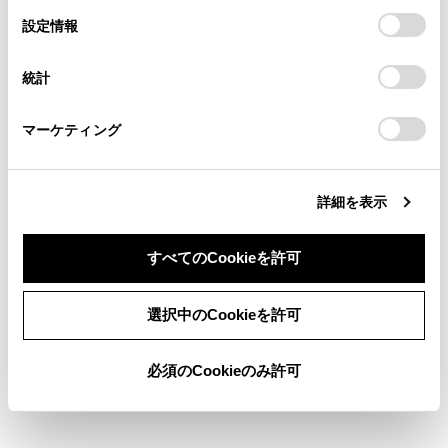
の閲覧履歴、検索履歴を保持しています。削除を希望され
選
デバイスにすべてのCookie(クッキー)が保存されることに同
とを確認して使用してください。
設定情報
る方は、当社のお客様相談窓口（0800-700-7700）までご
択
意したことになります。Cookie(クッキー)のオプトアウト、
連絡ください。
設定の変更、同意を撤回したりするにあたっては、当社の
バックドアを閉めるときは、指などを挟まない
統計
「
Cookie（クッキー）情報の取り扱いについて
お車に関するお問い合わせ・ご相談は
」をご覧くだ
よう十分注意してください。
さい。
https://toyota.jp/faq/?
マーケティング
site_domain=default#otoiawase
までお願いします。
詳細を表示
すべてのCookieを許可
同意しない
同意する
選択中のCookieを許可
必須のCookieのみ許可
スピンドルユニット（→
スピンドルユニット
について
）を持ってバックドアを閉めたり、
ぶら下がったりしないでください。手を挟んだ