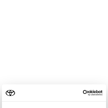
ッチして電話をかけることで、別の相手に電話をかけま
す。
表示された連絡先リスト以外からも電話できます。
[
]：携帯電話とマルチメディアシステムのあいだで、
通話を切りかえることができます。携帯電話で通話中の
ときは、ボタンが青くなります。
[
]：保留中の通話を解除します。保留中のみ表示され
ます。
[
]：通話画面を縮小します。
[
]：メインエリアに通話画面を表示します。
[
]：オプション画面を表示します。 オプション画面で
ご利用の条件
は次のことができます。
当サイトには、全ての取扱説明書及び補足資料、正誤表等