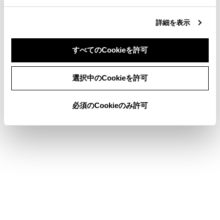
ます。
[
]：通話画面にもどります。通話を保留したまま
詳細を表示
通話画面にもどった場合、再度オプション画面を表示
して保留を解除できます。
すべてのCookieを許可
同意しない
同意する
選択中のCookieを許可
知識
必須のCookieのみ許可
マルチメディアシステムの状態によって
は、通話画面が縮小されたり、表示されな
い場合があります。
携帯電話の機種によっては、通話を切りか
えることができません。
走行中は、ハンズフリー電話での通話から
携帯電話での通話に切りかえることはでき
ません。