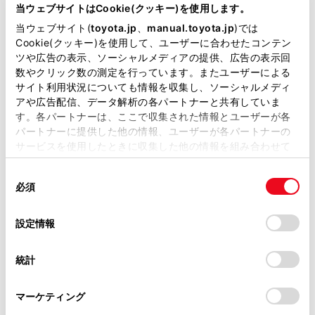
が掲載されているわけではありません。
当ウェブサイトはCookie(クッキー)を使用します。
掲載している取扱説明書はお客様の年式に合致しない場合
当ウェブサイト(
toyota.jp
、
manual.toyota.jp
)では
があります。
Cookie(クッキー)を使用して、ユーザーに合わせたコンテン
ツや広告の表示、ソーシャルメディアの提供、広告の表示回
取扱説明書は、弊社が著作権その他の知的財産権を保有し
数やクリック数の測定を行っています。またユーザーによる
ます。弊社の許可なく、取扱説明書の一部または全部を、
サイト利用状況についても情報を収集し、ソーシャルメディ
複製、複写、改変もしくは配信等することはできません。
アや広告配信、データ解析の各パートナーと共有していま
す。各パートナーは、ここで収集された情報とユーザーが各
当サイトの利用、または利用できなかったことにより万一
パートナーに提供した他の情報、ユーザーが各パートナーの
損害が生じても、弊社は一切責任を負いません。
サービスを使用したときに収集した他の情報を組み合わせて
掲載内容は予告なく変更、またはサービスを中止すること
[送話音量]：送話音量を調整できます。
使用することがあります。当ウェブサイトの使用を続行する
があります。
同
とCookie(クッキー)に同意したこととなります。
送話音量を変更すると、音質が悪くなることがありま
必須
意
当サイト（取扱説明書）では、利便性向上のためにお客様
す。
の
「すべてのCookieを許可」をクリックすることで、お客様の
の閲覧履歴、検索履歴を保持しています。削除を希望され
選
デバイスにすべてのCookie(クッキー)が保存されることに同
[ナビ案内音声]
：通話中のナビゲーション音声案
設定情報
る方は、当社のお客様相談窓口（0800-700-7700）までご
択
意したことになります。Cookie(クッキー)のオプトアウト、
内の割り込みをON/OFFできます。
連絡ください。
設定の変更、同意を撤回したりするにあたっては、当社の
統計
「
Cookie（クッキー）情報の取り扱いについて
お車に関するお問い合わせ・ご相談は
」をご覧くだ
[保留]：通話を一時的に保留できます。 解除するとき
さい。
https://toyota.jp/faq/?
は、[保留]をOFF にします。
マーケティング
site_domain=default#otoiawase
までお願いします。
携帯電話の機種によっては、保留できないことがあり