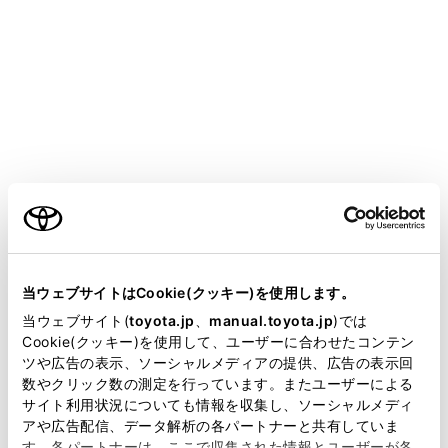
ALPHARD PHEV
取扱説明書
運転
運転のしかた
ブレーキホールド
ご利用の条件
シフトポジションがD・S・NまたはPでブレーキホール
当サイトには、全ての取扱説明書及び補足資料、正誤表等
ドシステムがONのとき、ブレーキペダルを踏んで停車す
が掲載されているわけではありません。
当ウェブサイトはCookie(クッキー)を使用します。
るとブレーキがかかったまま保持されます。シフトポジ
掲載している取扱説明書はお客様の年式に合致しない場合
ションがDまたはSのとき、アクセルペダルを踏むと同時
当ウェブサイト(
toyota.jp
、
manual.toyota.jp
)では
があります。
Cookie(クッキー)を使用して、ユーザーに合わせたコンテン
に解除され、スムーズに発進できます。
ツや広告の表示、ソーシャルメディアの提供、広告の表示回
取扱説明書は、弊社が著作権その他の知的財産権を保有し
数やクリック数の測定を行っています。またユーザーによる
ます。弊社の許可なく、取扱説明書の一部または全部を、
サイト利用状況についても情報を収集し、ソーシャルメディ
システムを作動させるには
複製、複写、改変もしくは配信等することはできません。
アや広告配信、データ解析の各パートナーと共有していま
す。各パートナーは、ここで収集された情報とユーザーが各