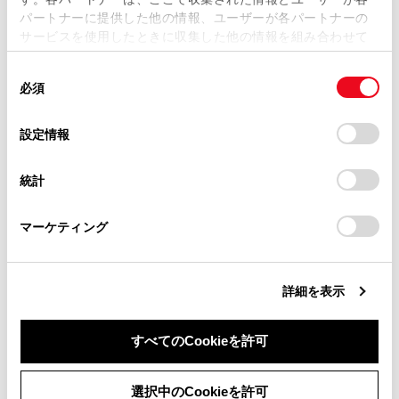
当サイトの利用、または利用できなかったことにより万一
パートナーに提供した他の情報、ユーザーが各パートナーの
損害が生じても、弊社は一切責任を負いません。
サービスを使用したときに収集した他の情報を組み合わせて
掲載内容は予告なく変更、またはサービスを中止すること
使用することがあります。当ウェブサイトの使用を続行する
があります。
同
とCookie(クッキー)に同意したこととなります。
必須
意
当サイト（取扱説明書）では、利便性向上のためにお客様
の
「すべてのCookieを許可」をクリックすることで、お客様の
合わせて見られているページ
の閲覧履歴、検索履歴を保持しています。削除を希望され
選
デバイスにすべてのCookie(クッキー)が保存されることに同
設定情報
る方は、当社のお客様相談窓口（0800-700-7700）までご
択
意したことになります。Cookie(クッキー)のオプトアウト、
連絡ください。
トランスミッション
設定の変更、同意を撤回したりするにあたっては、当社の
統計
「
Cookie（クッキー）情報の取り扱いについて
お車に関するお問い合わせ・ご相談は
」をご覧くだ
AHB（オートマチックハイビーム）
さい。
https://toyota.jp/faq/?
トヨタチームメイト アドバンストパーク
マーケティング
site_domain=default#otoiawase
までお願いします。
詳細を表示
このページは役に立ちましたか？
すべてのCookieを許可
はい
いいえ
同意しない
同意する
選択中のCookieを許可