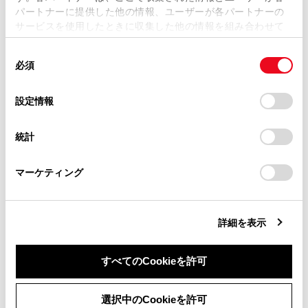
パートナーに提供した他の情報、ユーザーが各パートナーの
損害が生じても、弊社は一切責任を負いません。
サービスを使用したときに収集した他の情報を組み合わせて
掲載内容は予告なく変更、またはサービスを中止すること
使用することがあります。当ウェブサイトの使用を続行する
があります。
同
とCookie(クッキー)に同意したこととなります。
必須
意
当サイト（取扱説明書）では、利便性向上のためにお客様
の
「すべてのCookieを許可」をクリックすることで、お客様の
合わせて見られているページ
の閲覧履歴、検索履歴を保持しています。削除を希望され
選
デバイスにすべてのCookie(クッキー)が保存されることに同
設定情報
る方は、当社のお客様相談窓口（0800-700-7700）までご
択
意したことになります。Cookie(クッキー)のオプトアウト、
デジタルインナーミラー
連絡ください。
設定の変更、同意を撤回したりするにあたっては、当社の
統計
「
Cookie（クッキー）情報の取り扱いについて
お車に関するお問い合わせ・ご相談は
」をご覧くだ
ドアミラー
さい。
https://toyota.jp/faq/?
セカンドシートポジションメモリー
マーケティング
site_domain=default#otoiawase
までお願いします。
詳細を表示
このページは役に立ちましたか？
すべてのCookieを許可
はい
いいえ
同意しない
同意する
選択中のCookieを許可