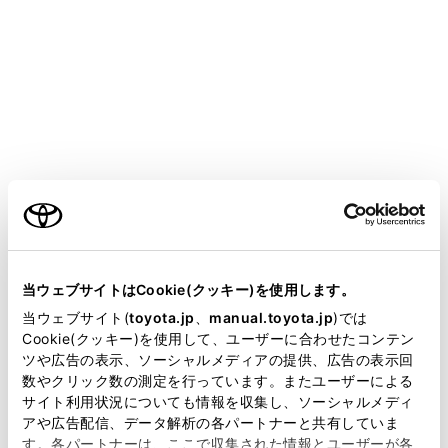
ALPHARD PHEV
取扱説明書
運転する前に
シートの調整
セカンドシート（4人乗り車）
メニュー
ご利用の条件
当サイトには、全ての取扱説明書及び補足資料、正誤表等
が掲載されているわけではありません。
当ウェブサイトはCookie(クッキー)を使用します。
調整するには
掲載している取扱説明書はお客様の年式に合致しない場合
当ウェブサイト(
toyota.jp
、
manual.toyota.jp
)では
があります。
Cookie(クッキー)を使用して、ユーザーに合わせたコンテン
ニュートラルポジションにもどすとき
ツや広告の表示、ソーシャルメディアの提供、広告の表示回
取扱説明書は、弊社が著作権その他の知的財産権を保有し
数やクリック数の測定を行っています。またユーザーによる
ます。弊社の許可なく、取扱説明書の一部または全部を、
サイト利用状況についても情報を収集し、ソーシャルメディ
リヤシートリラクゼーションシステム
複製、複写、改変もしくは配信等することはできません。
アや広告配信、データ解析の各パートナーと共有していま
す。各パートナーは、ここで収集された情報とユーザーが各
当サイトの利用、または利用できなかったことにより万一