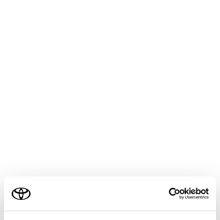
1つ前のページへ戻ります。
次のページへ進みます。
ページのURL を表示します。
URLを入力すると、入力したページを表示します。
表示しているページを再読み込みします。
ページの読み込み中はボタンが[
]に変わります。[
]にタッチすると、ページの読み込みを中断しま
す。
ご利用の条件
ホームページを表示します。
ブックマーク管理画面を表示します。
管理画面でブックマークの名称にタッチすると、タ
当サイトには、全ての取扱説明書及び補足資料、正誤表等