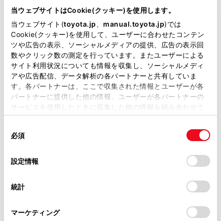
ッチしたページを表示します。
が掲載されているわけではありません。
当ウェブサイトはCookie(クッキー)を使用します。
掲載している取扱説明書はお客様の年式に合致しない場合
閲覧履歴管理画面を表示します。
当ウェブサイト(
toyota.jp
、
manual.toyota.jp
)では
があります。
Cookie(クッキー)を使用して、ユーザーに合わせたコンテン
管理画面でページの名称にタッチすると、タッチし
ツや広告の表示、ソーシャルメディアの提供、広告の表示回
たページを表示します。
取扱説明書は、弊社が著作権その他の知的財産権を保有し
数やクリック数の測定を行っています。またユーザーによる
ます。弊社の許可なく、取扱説明書の一部または全部を、
タブ管理画面を表示します。
サイト利用状況についても情報を収集し、ソーシャルメディ
複製、複写、改変もしくは配信等することはできません。
アや広告配信、データ解析の各パートナーと共有していま
管理画面でタブ名称にタッチすると、タッチしたタ
す。各パートナーは、ここで収集された情報とユーザーが各
当サイトの利用、または利用できなかったことにより万一
ブを表示します。
パートナーに提供した他の情報、ユーザーが各パートナーの
損害が生じても、弊社は一切責任を負いません。
設定画面を表示します。
サービスを使用したときに収集した他の情報を組み合わせて
掲載内容は予告なく変更、またはサービスを中止すること
使用することがあります。当ウェブサイトの使用を続行する
があります。
同
とCookie(クッキー)に同意したこととなります。
知識
必須
意
当サイト（取扱説明書）では、利便性向上のためにお客様
の
「すべてのCookieを許可」をクリックすることで、お客様の
の閲覧履歴、検索履歴を保持しています。削除を希望され
ページの読み込み状況は、ツールバー背景
選
デバイスにすべてのCookie(クッキー)が保存されることに同
設定情報
る方は、当社のお客様相談窓口（0800-700-7700）までご
択
意したことになります。Cookie(クッキー)のオプトアウト、
色の変化で確認することができます。
連絡ください。
設定の変更、同意を撤回したりするにあたっては、当社の
統計
ページ上のテキストを長押しするとコピー
「
Cookie（クッキー）情報の取り扱いについて
お車に関するお問い合わせ・ご相談は
」をご覧くだ
さい。
範囲を指定することができ、コピーボタン
https://toyota.jp/faq/?
マーケティング
site_domain=default#otoiawase
までお願いします。
を押すとテキストがコピーされた状態にな