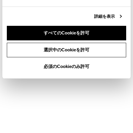
ります。このときにURL表示部などにタッ
チすると、コピーしたテキストを貼り付け
詳細を表示
ることができます。
すべてのCookieを許可
同意しない
同意する
ブックマークを管理する
選択中のCookieを許可
閲覧履歴を管理する
必須のCookieのみ許可
タブを管理する
Web ブラウザ機能の設定をする