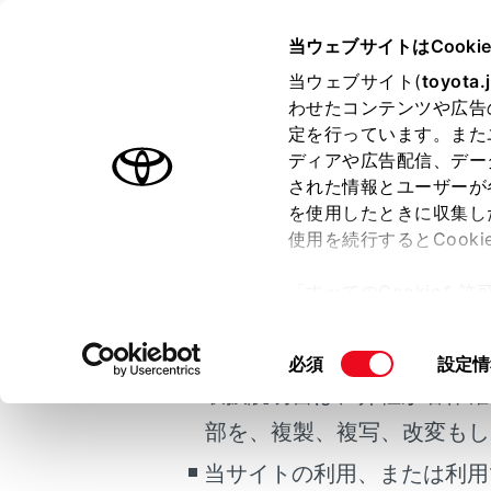
ALPHARD PHEV
取扱説明書
当ウェブサイトはCooki
室内装備・機能
当ウェブサイト(
toyota.
ホーム
わせたコンテンツや広告
リヤマ
定を行っています。また
はじめに
ディアや広告配信、デー
された情報とユーザーが
安全・安心のために
メニュー
を使用したときに収集し
ご利用の条件
プラグインハイブリッドシステム
使用を続行するとCook
走行に関する情報表示
リヤアーム
「すべてのCookieを
ート・ラン
運転する前に
当サイトには、全ての取扱説
ー)が保存されることに同
運転
リヤマルチ
更、同意を撤回したりす
掲載している取扱説明書はお
同
必須
設定情
室内装備・機能
て
」をご覧ください。
意
取扱説明書は、弊社が著作権
マルチメディア
各部の名
の
部を、複製、複写、改変もし
お手入れのしかた
選
択
当サイトの利用、または利用
万一の場合には
リヤマルチ