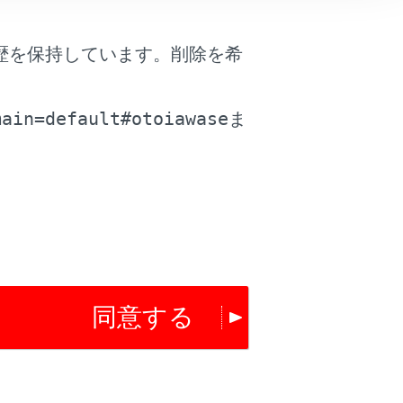
歴を保持しています。削除を希
。
main=default#otoiawase
ま
同意する
は役に立ちましたか？