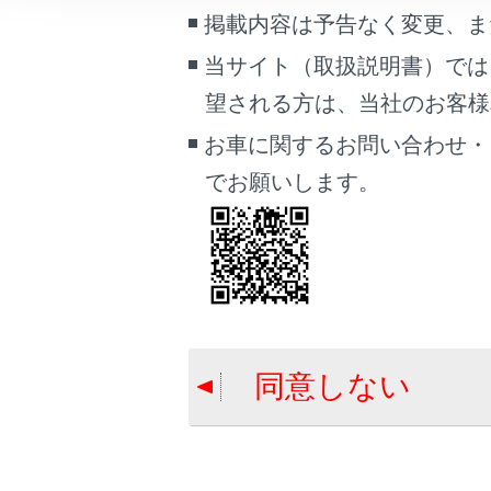
車両情報
掲載内容は予告なく変更、ま
こんなときは
リヤマル
当サイト（取扱説明書）では
望される方は、当社のお客様相談
ブックマーク
リヤマル
あとで読む
お車に関するお問い合わせ・
でお願いします。
リヤマル
PDFで見る
車両
マルチメディア
リヤマル
画面表示設定
個人情報の取扱いについて
同意しない
サイト利用について
お問い合わせ
合わせて見ら
室内灯一覧