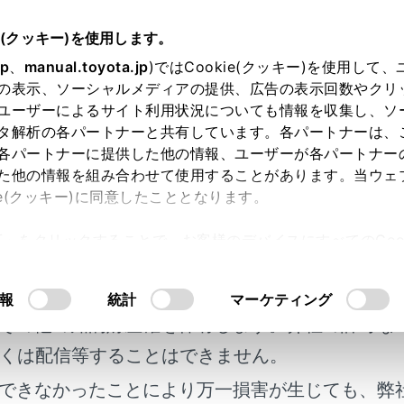
e(クッキー)を使用します。
ディスプレイ
jp
、
manual.toyota.jp
)ではCookie(クッキー)を使用して
の表示、ソーシャルメディアの提供、広告の表示回数やクリ
ルチオペレーションパネル
ユーザーによるサイト利用状況についても情報を収集し、ソ
タ解析の各パートナーと共有しています。各パートナーは、
各パートナーに提供した他の情報、ユーザーが各パートナー
た他の情報を組み合わせて使用することがあります。当ウェ
ie(クッキー)に同意したこととなります。
レスト内のオペレーションパネルを使って、リヤのオーディオ
許可」をクリックすることで、お客様のデバイスにすべてのCook
プの操作をすることができます。
明書及び補足資料、正誤表等が掲載されているわ
意したことになります。Cookie(クッキー)のオプトアウト
オペレーションパネルはリヤアームレストから取りはずして操
るにあたっては、当社の「
Cookie（クッキー）情報の取り
客様の年式に合致しない場合があります。
報
統計
マーケティング
その他の知的財産権を保有します。弊社の許可な
称
くは配信等することはできません。
できなかったことにより万一損害が生じても、弊
オペレーションパネルをON／OFFする