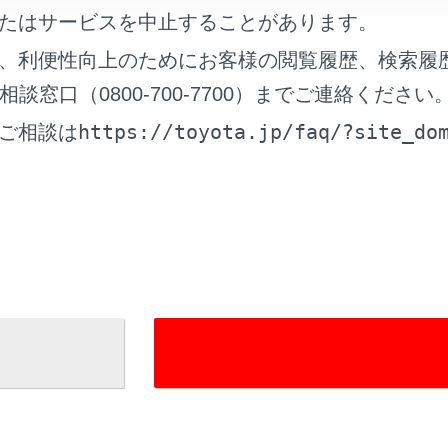
たはサービスを中止することがあります。
チオペレーションパネルを充電する
、利便性向上のためにお客様の閲覧履歴、検索履
窓口（0800-700-7700）までご連絡ください
チオペレーションパネルを取りはずす
https://toyota.jp/faq/?site_do
ご相談は
チオペレーションパネルの操作について
チオペレーションパネル画面の概要
れているページ
このページ