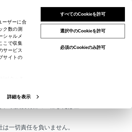
すべてのCookieを許可
、ユーザーに合
ック数の測
選択中のCookieを許可
ーシャルメ
ここで収集
必須のCookieのみ許可
のサービス
ブサイトの
・エアコン・シート・リラクゼーションシ
ie(クッキ
けではありません。
、設定の変
作することもできます。
扱いについ
詳細を表示
く、取扱説明書の一部または全
社は一切責任を負いません。