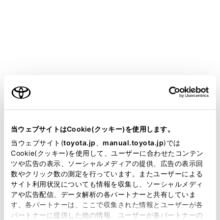
す。（→
ドライバーの切りかえや登録をする
）
知識
他のドライバーにメイン機器として設定さ
®
れているBluetooth
機器をメイン機器にする
ご利用の条件
ことはできません。
当サイトには、全ての取扱説明書及び補足資料、正誤表等
メインメニューの[
]にタッチします。
が掲載されているわけではありません。
当ウェブサイトはCookie(クッキー)を使用します。
[ドライバー設定]にタッチします。
掲載している取扱説明書はお客様の年式に合致しない場合
当ウェブサイト(
toyota.jp
、
manual.toyota.jp
)では
があります。
Cookie(クッキー)を使用して、ユーザーに合わせたコンテン
メインエリアの[機器登録]または[機器変更]にタッチ
ツや広告の表示、ソーシャルメディアの提供、広告の表示回
します。
取扱説明書は、弊社が著作権その他の知的財産権を保有し
数やクリック数の測定を行っています。またユーザーによる
ます。弊社の許可なく、取扱説明書の一部または全部を、
サイト利用状況についても情報を収集し、ソーシャルメディ
複製、複写、改変もしくは配信等することはできません。
アや広告配信、データ解析の各パートナーと共有していま
す。各パートナーは、ここで収集された情報とユーザーが各
当サイトの利用、または利用できなかったことにより万一
パートナーに提供した他の情報、ユーザーが各パートナーの
損害が生じても、弊社は一切責任を負いません。