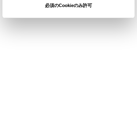
必須のCookieのみ許可
合わせて見られているページ
登録済みスマートフォンでApple CarPlay を使用する
Apple CarPlay/Android Auto使用上の留意事項
Wi-Fi Hotspotに接続する
このページは役に立ちましたか？
はい
いいえ