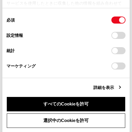
サービスを使用したときに収集した他の情報を組み合わせて
掲載内容は予告なく変更、またはサービスを中止すること
使用することがあります。当ウェブサイトの使用を続行する
があります。
同
とCookie(クッキー)に同意したこととなります。
必須
意
当サイト（取扱説明書）では、利便性向上のためにお客様
の
「すべてのCookieを許可」をクリックすることで、お客様の
の閲覧履歴、検索履歴を保持しています。削除を希望され
選
デバイスにすべてのCookie(クッキー)が保存されることに同
設定情報
る方は、当社のお客様相談窓口（0800-700-7700）までご
択
意したことになります。Cookie(クッキー)のオプトアウト、
連絡ください。
®
メイン機器に設定可能なBluetooth
機器が接続さ
設定の変更、同意を撤回したりするにあたっては、当社の
統計
「
Cookie（クッキー）情報の取り扱いについて
お車に関するお問い合わせ・ご相談は
」をご覧くだ
れていない場合は、機器検索画面が表示されま
さい。
https://toyota.jp/faq/?
®
す。Bluetooth
機器を検索し、マルチメディアシ
マーケティング
site_domain=default#otoiawase
までお願いします。
ステムに新規登録してください。新規登録したと
きに、メイン機器に設定できます。
詳細を表示
®
メイン機器にするBluetooth
機器を選択します。
®
現在接続しているBluetooth
機器を切断し、メイ
ン機器とサブ機器に接続します。
すべてのCookieを許可
同意しない
同意する
選択中のCookieを許可