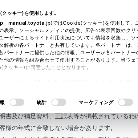
e(クッキー)を使用します。
緊急時の対処法
jp
、
manual.toyota.jp
)ではCookie(クッキー)を使用して
の表示、ソーシャルメディアの提供、広告の表示回数やクリ
したときは（応急用タイヤ装着
ユーザーによるサイト利用状況についても情報を収集し、ソ
タ解析の各パートナーと共有しています。各パートナーは、
各パートナーに提供した他の情報、ユーザーが各パートナー
た他の情報を組み合わせて使用することがあります。当ウェ
ie(クッキー)に同意したこととなります。
タイヤを、備え付けの応急用タイヤと交換してください。
許可」をクリックすることで、お客様のデバイスにすべてのCook
ついての詳しい説明は
タイヤについて
を参照してください）
意したことになります。Cookie(クッキー)のオプトアウト
るにあたっては、当社の「
Cookie（クッキー）情報の取り
報
統計
マーケティング
ヤがパンクしたときは
明書及び補足資料、正誤表等が掲載されているわ
クしたまま走行しないでください。
客様の年式に合致しない場合があります。
距離でも、タイヤとホイールが修理できないほど損傷したり、