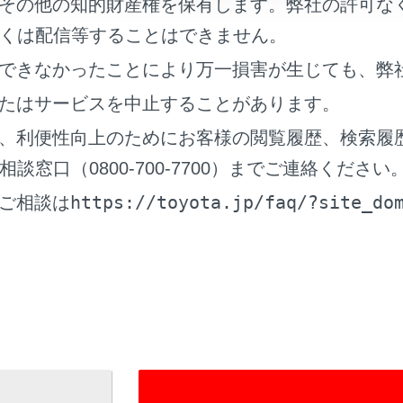
その他の知的財産権を保有します。弊社の許可な
。
くは配信等することはできません。
できなかったことにより万一損害が生じても、弊
で車体を持ち上げる前に
たはサービスを中止することがあります。
、利便性向上のためにお客様の閲覧履歴、検索履
ャッキの位置
窓口（0800-700-7700）までご連絡ください
https://toyota.jp/faq/?site_do
ご相談は
ジャッキを取り出すには
イヤを取り出すには
たタイヤを交換するには
イヤを取り付けるには