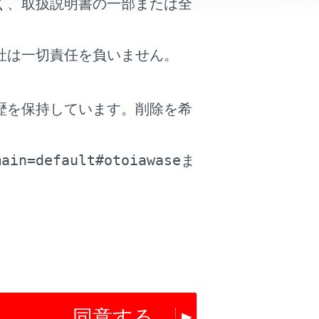
く、取扱説明書の一部または全
社は一切責任を負いません。
歴を保持しています。削除を希
。
main=default#otoiawase
ま
同意する