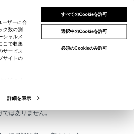
すべてのCookieを許可
、ユーザーに合
ック数の測
車）
選択中のCookieを許可
ーシャルメ
ここで収集
必須のCookieのみ許可
のサービス
ブサイトの
ie(クッキ
、設定の変
扱いについ
詳細を表示
けではありません。
思わぬ事故につながるおそれがあり危険