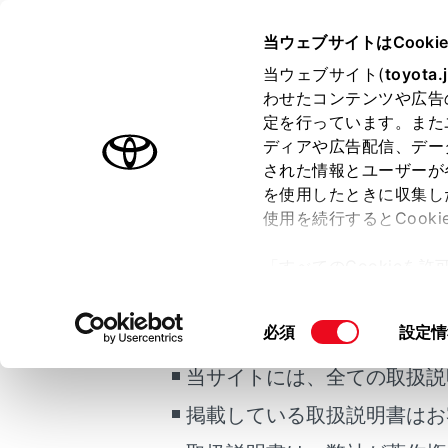
ALPHARD
取扱説明書
当ウェブサイトはCooki
万一の場合には
当ウェブサイト(
toyota.
ホーム
わせたコンテンツや広告
パンク
定を行っています。また
はじめに
ディアや広告配信、デー
された情報とユーザーが
安全・安心のために
メニュー
を使用したときに収集し
走行に関する情報表示
使用を続行するとCook
運転する前に
パンクした
「すべてのCookieを
（タイヤに
運転
ー)が保存されることに同
ご利用の条件
室内装備・機能
更、同意を撤回したりす
警告
同
必須
設定情
マルチメディア
て
」をご覧ください。
意
お手入れのしかた
タイ
当サイトには、全ての取扱説
の
万一の場合には
選
パン
掲載している取扱説明書はお
択
車両情報
短い