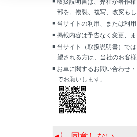
取扱説明書は、弊社が著作権
です
こんなときは
部を、複製、複写、改変もし
ブックマーク
当サイトの利用、または利用
あとで読む
ジャッキ
掲載内容は予告なく変更、ま
PDFで見る
当サイト（取扱説明書）では
工具とジ
車両
望される方は、当社のお客様相談
マルチメディア
お車に関するお問い合わせ・
工具袋・
画面表示設定
でお願いします。
応急用タ
個人情報の取扱いについて
サイト利用について
パンクし
お問い合わせ
応急用タ
同意しない