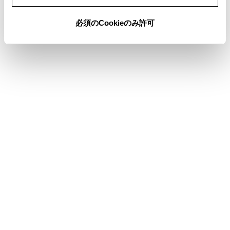
知識
必須のCookieのみ許可
クリアランスソナーの表示位置とカメラ映
像に映し出される障害物の位置は合わない
ことがあります。
警告
乗車人数、積載量、路面の勾配などにより、画
面のガイド線の示す位置はかわります。必ず後
方や周囲の安全を直接確認しながら運転してく
ださい。
クリアランスソナーの表示は、カメラ映像に重
畳して表示しているため、周囲の明るさや色な
どによっては見えにくい場合があります。