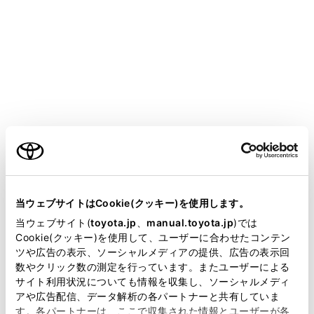
表示していた画面にもどります。
画面モード切りかえボタン
ボタンをタッチするたびに、画面モードが切りかわ
ります。
ガイド線切りかえボタン
ボタンをタッチするたびに、ガイド線表示モードが
切りかわります。（→
ガイド線表示モードの切りか
ご利用の条件
え
）
自動表示ボタン
当サイトには、全ての取扱説明書及び補足資料、正誤表等
自動表示モードのON/OFFを切りかえます。シフト
が掲載されているわけではありません。
当ウェブサイトはCookie(クッキー)を使用します。
ポジションがDまたはNのとき、車速に応じて自動で
掲載している取扱説明書はお客様の年式に合致しない場合
当ウェブサイト(
toyota.jp
、
manual.toyota.jp
)では
パノラミックビュー＆ワイドフロントビューが表示
があります。
Cookie(クッキー)を使用して、ユーザーに合わせたコンテン
されます。（→
自動表示モード
）
ツや広告の表示、ソーシャルメディアの提供、広告の表示回
取扱説明書は、弊社が著作権その他の知的財産権を保有し
前方距離目安線
数やクリック数の測定を行っています。またユーザーによる
ます。弊社の許可なく、取扱説明書の一部または全部を、
サイト利用状況についても情報を収集し、ソーシャルメディ
車両前端から約1m先を示します。
複製、複写、改変もしくは配信等することはできません。
アや広告配信、データ解析の各パートナーと共有していま
前進予想進路線
す。各パートナーは、ここで収集された情報とユーザーが各
当サイトの利用、または利用できなかったことにより万一