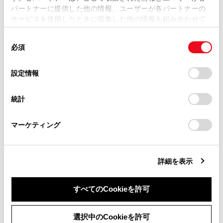
ハンドル操作と連動して、進路の目安を示します。
パートナーに提供した他の情報、ユーザーが各パートナーの
損害が生じても、弊社は一切責任を負いません。
（黄色）
サービスを使用したときに収集した他の情報を組み合わせて
掲載内容は予告なく変更、またはサービスを中止すること
使用することがあります。当ウェブサイトの使用を続行する
直進状態から90度以上ハンドル操作をした場合に表
があります。
同
とCookie(クッキー)に同意したこととなります。
示します。
必須
意
当サイト（取扱説明書）では、利便性向上のためにお客様
クリアランスソナー
の
「すべてのCookieを許可」をクリックすることで、お客様の
の閲覧履歴、検索履歴を保持しています。削除を希望され
選
デバイスにすべてのCookie(クッキー)が保存されることに同
センサーが障害物を検知すると、画面にインジケー
設定情報
る方は、当社のお客様相談窓口（0800-700-7700）までご
択
意したことになります。Cookie(クッキー)のオプトアウト、
ターが表示され、ブザーが鳴ります。（クリアラン
連絡ください。
設定の変更、同意を撤回したりするにあたっては、当社の
スソナーについては、別冊「取扱書」をご覧くださ
統計
「
Cookie（クッキー）情報の取り扱いについて
お車に関するお問い合わせ・ご相談は
」をご覧くだ
い。）
さい。
https://toyota.jp/faq/?
マーケティング
site_domain=default#otoiawase
までお願いします。
クリアランスソナーミュートボタン
クリアランスソナーの作動音を一時的にミュートし
ます。
詳細を表示
音声認識アイコン
エージェント（音声対話サービス）が作動している
すべてのCookieを許可
ときに表示されます。
同意しない
同意する
選択中のCookieを許可