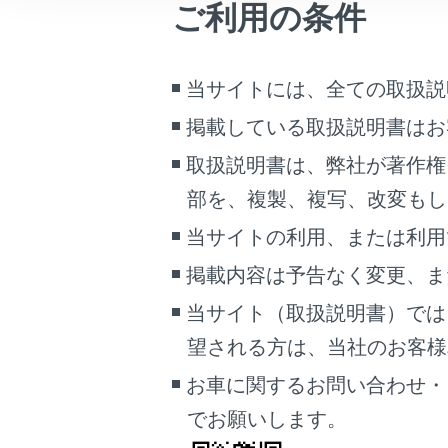
ご利用の条件
こんなときは
ブックマーク
当サイトには、全ての取扱説
あとで読む
掲載している取扱説明書はお
PDFで見る
取扱説明書は、弊社が著作権
車両
部を、複製、複写、改変もし
マルチメディア
前席オ
当サイトの利用、または利用
リヤシ
画面表示設定
リヤマ
掲載内容は予告なく変更、ま
個人情報の取扱いについて
HDMI
当サイト（取扱説明書）では
サイト利用について
望される方は、当社のお客様相談
お問い合わせ
知識
お車に関するお問い合わせ・
でお願いします。
リ