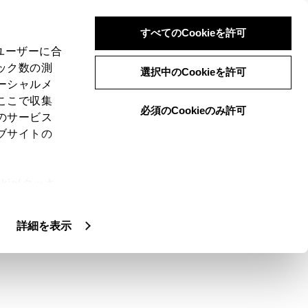
すべてのCookieを許可
、ユーザーに合
ック数の測
ステムの機能とはたら
選択中のCookieを許可
ーシャルメ
ここで収集
必須のCookieのみ許可
のサービス
ブサイトの
ie(クッキ
テムと同じソース、または前席オーディオ
、設定の変
扱いについ
詳細を表示