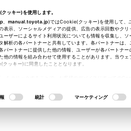
e(クッキー)を使用します。
基本操作
リヤシートエンターテインメントシステムの基本操作
jp
、
manual.toyota.jp
)ではCookie(クッキー)を使用して
の表示、ソーシャルメディアの提供、広告の表示回数やクリ
ートエンターテインメントシ
ユーザーによるサイト利用状況についても情報を収集し、ソ
タ解析の各パートナーと共有しています。各パートナーは、
各パートナーに提供した他の情報、ユーザーが各パートナー
た他の情報を組み合わせて使用することがあります。当ウェ
ie(クッキー)に同意したこととなります。
許可」をクリックすることで、お客様のデバイスにすべてのCook
エンターテインメントシステムは、後席で前席オーディオシス
意したことになります。Cookie(クッキー)のオプトアウト
別のソースを視聴できます。
るにあたっては、当社の「
Cookie（クッキー）情報の取り
報
統計
マーケティング