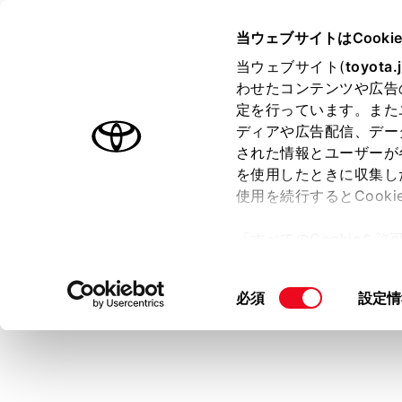
ALPHARD
取扱説明書
当ウェブサイトはCooki
マルチメディア
当ウェブサイト(
toyota.
ホーム
わせたコンテンツや広告
リヤシ
定を行っています。また
き
はじめに
ディアや広告配信、デー
された情報とユーザーが
安全・安心のために
を使用したときに収集し
走行に関する情報表示
使用を続行するとCook
運転する前に
「すべてのCookieを
運転
リヤシート
ー)が保存されることに同
室内装備・機能
システムと
更、同意を撤回したりす
同
必須
設定情
マルチメディア
て
」をご覧ください。
意
お手入れのしかた
の
万一の場合には
選
択
車両情報