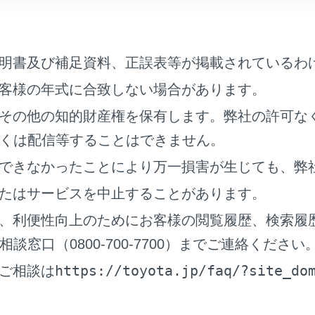
明書及び補足資料、正誤表等が掲載されているわ
客様の年式に合致しない場合があります。
その他の知的財産権を保有します。弊社の許可な
くは配信等することはできません。
ーディオシステム
できなかったことにより万一損害が生じても、弊
ートエンターテインメントシステム（ディスプレイ）
ルチオペレーションパネル
たはサービスを中止することがあります。
端子
、利便性向上のためにお客様の閲覧履歴、検索履
窓口（0800-700-7700）までご連絡ください
https://toyota.jp/faq/?site_do
ご相談は
ヤシートエンターテインメントシステムは、エンジンスイッチ