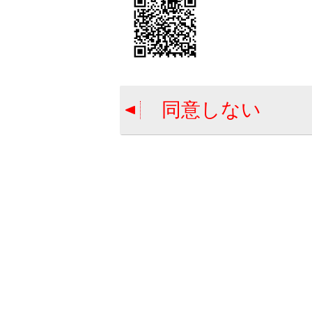
と
シ
注意
同意しない
画
手
文字情報
合わせて見ら