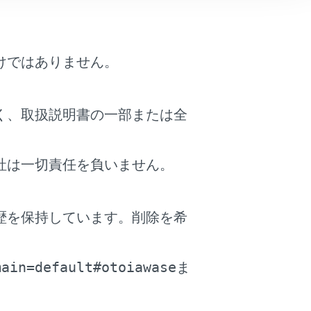
けではありません。
く、取扱説明書の一部または全
社は一切責任を負いません。
歴を保持しています。削除を希
。
main=default#otoiawase
ま
＜パワースイッチ＞がACCまたはONの