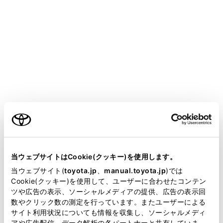
[画面設定]にタッチします。
映像モードのときに、ボタンが表示されます。
[ワイド設定]にタッチします。
希望のモードを選択します。
ご利用の条件
当サイトには、全ての取扱説明書及び補足資料、正誤表等
が掲載されているわけではありません。
当ウェブサイトはCookie(クッキー)を使用します。
掲載している取扱説明書はお客様の年式に合致しない場合
当ウェブサイト(
toyota.jp
、
manual.toyota.jp
)では
があります。
Cookie(クッキー)を使用して、ユーザーに合わせたコンテン
[ノーマル]：入力映像をよこ4：たて3の割合で表示
ツや広告の表示、ソーシャルメディアの提供、広告の表示回
取扱説明書は、弊社が著作権その他の知的財産権を保有し
します。
数やクリック数の測定を行っています。またユーザーによる
ます。弊社の許可なく、取扱説明書の一部または全部を、
[ワイド1]：入力映像を画面に合わせて拡大して表示
サイト利用状況についても情報を収集し、ソーシャルメディ
複製、複写、改変もしくは配信等することはできません。
アや広告配信、データ解析の各パートナーと共有していま