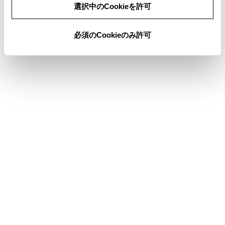
ります。
選択中のCookieを許可
必須のCookieのみ許可
合わせて見られているページ
サウンドやメディアの設定を変更する
Bluetooth®機器を設定する
ナビゲーションの設定
このページは役に立ちましたか？