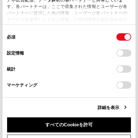
します。
す。各パートナーは、ここで収集された情報とユーザーが各
当サイトの利用、または利用できなかったことにより万一
[ワイド2]：入力映像を上下左右方向に均等に拡大し
パートナーに提供した他の情報、ユーザーが各パートナーの
損害が生じても、弊社は一切責任を負いません。
て表示します。
サービスを使用したときに収集した他の情報を組み合わせて
掲載内容は予告なく変更、またはサービスを中止すること
使用することがあります。当ウェブサイトの使用を続行する
があります。
同
とCookie(クッキー)に同意したこととなります。
必須
意
知識
当サイト（取扱説明書）では、利便性向上のためにお客様
の
「すべてのCookieを許可」をクリックすることで、お客様の
の閲覧履歴、検索履歴を保持しています。削除を希望され
選
デバイスにすべてのCookie(クッキー)が保存されることに同
設定情報
る方は、当社のお客様相談窓口（0800-700-7700）までご
映像モードによって設定できるモードは異
択
意したことになります。Cookie(クッキー)のオプトアウト、
連絡ください。
なります。
設定の変更、同意を撤回したりするにあたっては、当社の
統計
「
Cookie（クッキー）情報の取り扱いについて
お車に関するお問い合わせ・ご相談は
」をご覧くだ
お客様が個人的に視聴するかぎりにおいて
さい。
https://toyota.jp/faq/?
は問題ありませんが、営利目的または公衆
マーケティング
site_domain=default#otoiawase
までお願いします。
に視聴させることを目的として画面の圧縮
や引き伸ばしなどを行うと、著作権法上で
保護されている著作者の権利を侵害するお
詳細を表示
それがありますので、ご注意ください。
動画の見え方に違和感が生じないよう黒帯
すべてのCookieを許可
をつけて動画表示領域を制限する場合があ
同意しない
同意する