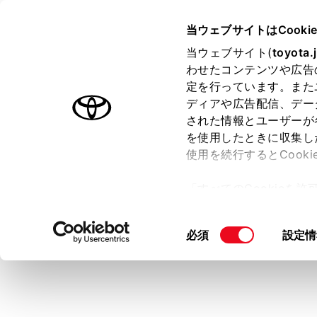
ALPHARD
取扱説明書
当ウェブサイトはCooki
マルチメディア
当ウェブサイト(
toyota.
ホーム
わせたコンテンツや広告
統一エ
定を行っています。また
はじめに
ディアや広告配信、デー
された情報とユーザーが
安全・安心のために
を使用したときに収集し
走行に関する情報表示
使用を続行するとCook
運転する前に
エラーが発
「すべてのCookieを
運転
ー)が保存されることに同
この場合は
室内装備・機能
更、同意を撤回したりす
同
必須
設定情
マルチメディア
（例）エラ
て
」をご覧ください。
意
す。
お手入れのしかた
の
万一の場合には
音声案内：
選
択
車両情報
画面表示：