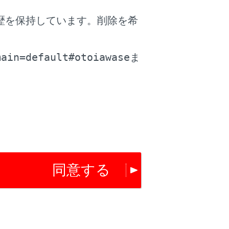
歴を保持しています。削除を希
金所の係員の指示に従ってください
。
main=default#otoiawase
ま
金所の係員の指示に従ってください
高速道路利用中、カード書込みエラー通知が
あったときは係員のいる車線に進入してくだ
同意する
さい
高速道路を降りたあとにカード書込みエラー
通知があったときは、その後のETC ゲートで
は正常にご利用できます