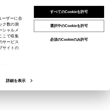
すべてのCookieを許可
、ユーザーに合
ック数の測
選択中のCookieを許可
ーシャルメ
ここで収集
必須のCookieのみ許可
のサービス
ブサイトの
ie(クッキ
、設定の変
扱いについ
詳細を表示
に、統一エラーコードが画面に表示されま