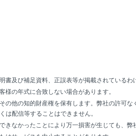
ETC カード挿入時：
ETC カード以外を挿入した
挿入する向き（前後表裏）が正しくない
ETC カードが汚れている
エンジンスイッチ＜パワースイッチ＞をACC ま
たはON 時：
ETC2.0 ユニットの故障
明書及び補足資料、正誤表等が掲載されているわ
客様の年式に合致しない場合があります。
ETC カード挿入時：
その他の知的財産権を保有します。弊社の許可な
ETC カード以外を挿入した
くは配信等することはできません。
ETC カード認証エラー
できなかったことにより万一損害が生じても、弊