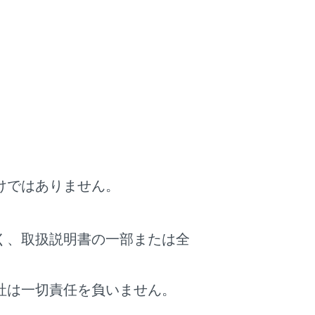
挿入したカードがETC カードかを確認くださ
い
ETC カードを正しい向きで入れてください
カード接点のクリーニングをしてください
エンジン＜ハイブリッドシステム＞をかけな
おす
トヨタ販売店に相談してください
けではありません。
挿入したカードがETC カードかを確認くださ
く、取扱説明書の一部または全
い
ETC カードを正しく入れなおしてください
社は一切責任を負いません。
カード接点のクリーニングをしてください