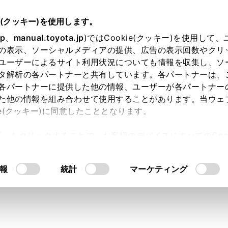
e(クッキー)を使用します。
ETC の利用
エラーコードについて
jp
、
manual.toyota.jp
)ではCookie(クッキー)を使用して
の表示、ソーシャルメディアの提供、広告の表示回数やクリ
ラーコード一覧について
ユーザーによるサイト利用状況についても情報を収集し、ソ
タ解析の各パートナーと共有しています。各パートナーは、
各パートナーに提供した他の情報、ユーザーが各パートナー
た他の情報を組み合わせて使用することがあります。当ウェ
ie(クッキー)に同意したこととなります。
生すると、統一エラーコードが画面に表示されます。
許可」をクリックすることで、お客様のデバイスにすべてのCook
意したことになります。Cookie(クッキー)のオプトアウト
、次の表にもとづき、対処をしてください。
るにあたっては、当社の「
Cookie（クッキー）情報の取り
報
統計
マーケティング
ー01 が発生したときは、次のように音声で案内されると同時
「ポーン ETC カードが挿入されていません」
「ETC カードが挿入されていませんコード〔01〕」