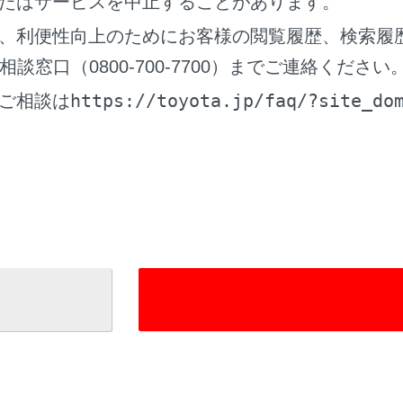
たはサービスを中止することがあります。
、利便性向上のためにお客様の閲覧履歴、検索履
料金所通過時／高速道路走行時：
料
窓口（0800-700-7700）までご連絡ください
ETC2.0 ユニットと路側無線装置とのデータ処理
エラー
https://toyota.jp/faq/?site_do
ご相談は
料金所通過時／高速道路走行時：
料
ETC2.0 ユニットと路側無線装置とのデータ処理
エラー
料金所通過時：
ETC カードにデータの書き込みができない