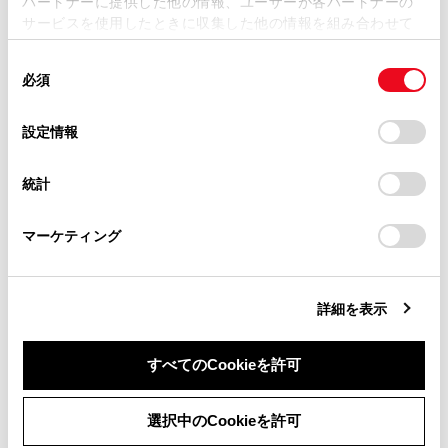
パートナーに提供した他の情報、ユーザーが各パートナーの
損害が生じても、弊社は一切責任を負いません。
サービスを使用したときに収集した他の情報を組み合わせて
掲載内容は予告なく変更、またはサービスを中止すること
使用することがあります。当ウェブサイトの使用を続行する
があります。
同
とCookie(クッキー)に同意したこととなります。
必須
意
当サイト（取扱説明書）では、利便性向上のためにお客様
合わせて見られているページ
の
「すべてのCookieを許可」をクリックすることで、お客様の
の閲覧履歴、検索履歴を保持しています。削除を希望され
選
デバイスにすべてのCookie(クッキー)が保存されることに同
設定情報
る方は、当社のお客様相談窓口（0800-700-7700）までご
バックドア
択
意したことになります。Cookie(クッキー)のオプトアウト、
連絡ください。
設定の変更、同意を撤回したりするにあたっては、当社の
スライドドア
統計
「
Cookie（クッキー）情報の取り扱いについて
お車に関するお問い合わせ・ご相談は
」をご覧くだ
フロントドア
さい。
https://toyota.jp/faq/?
マーケティング
site_domain=default#otoiawase
までお願いします。
詳細を表示
このページは役に立ちましたか？
すべてのCookieを許可
はい
いいえ
同意しない
同意する
選択中のCookieを許可