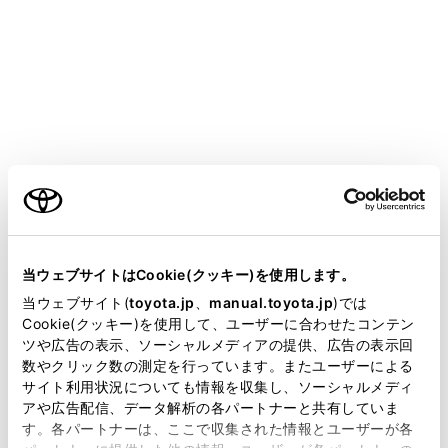
ALPHARD
取扱説明書
運転する前に
シートの調整
フロントシート
ご利用の条件
シートの前後・上下位置などの調整ができます。
当サイトには、全ての取扱説明書及び補足資料、正誤表等
が掲載されているわけではありません。
当ウェブサイトはCookie(クッキー)を使用します。
正しい運転姿勢がとれるよう調整してください。
掲載している取扱説明書はお客様の年式に合致しない場合
当ウェブサイト(
toyota.jp
、
manual.toyota.jp
)では
（→
正しい運転姿勢をとるには
）
があります。
Cookie(クッキー)を使用して、ユーザーに合わせたコンテン
ツや広告の表示、ソーシャルメディアの提供、広告の表示回
取扱説明書は、弊社が著作権その他の知的財産権を保有し
数やクリック数の測定を行っています。またユーザーによる
ます。弊社の許可なく、取扱説明書の一部または全部を、
調整するには
サイト利用状況についても情報を収集し、ソーシャルメディ
複製、複写、改変もしくは配信等することはできません。
アや広告配信、データ解析の各パートナーと共有していま
す。各パートナーは、ここで収集された情報とユーザーが各
当サイトの利用、または利用できなかったことにより万一