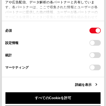
アや広告配信、データ解析の各パートナーと共有していま
ディスプレイ表示とシステムの作動状況
す。各パートナーは、ここで収集された情報とユーザーが各
当サイトの利用、または利用できなかったことにより万一
パートナーに提供した他の情報、ユーザーが各パートナーの
損害が生じても、弊社は一切責任を負いません。
サービスを使用したときに収集した他の情報を組み合わせて
掲載内容は予告なく変更、またはサービスを中止すること
使用することがあります。当ウェブサイトの使用を続行する
があります。
同
とCookie(クッキー)に同意したこととなります。
必須
意
当サイト（取扱説明書）では、利便性向上のためにお客様
の
「すべてのCookieを許可」をクリックすることで、お客様の
の閲覧履歴、検索履歴を保持しています。削除を希望され
選
デバイスにすべてのCookie(クッキー)が保存されることに同
設定情報
る方は、当社のお客様相談窓口（0800-700-7700）までご
合わせて見られているページ
択
意したことになります。Cookie(クッキー)のオプトアウト、
連絡ください。
設定の変更、同意を撤回したりするにあたっては、当社の
統計
「
Cookie（クッキー）情報の取り扱いについて
お車に関するお問い合わせ・ご相談は
」をご覧くだ
PDA（プロアクティブドライビングアシスト）
さい。
https://toyota.jp/faq/?
ドライバーモニター
マーケティング
site_domain=default#otoiawase
までお願いします。
PCS（プリクラッシュセーフティ）
詳細を表示
このページは役に立ちましたか？
すべてのCookieを許可