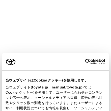
ALPHARD
取扱説明書
運転
運転支援装置について
LCA（レーンチェンジアシス
ト）
メニュー
ご利用の条件
当サイトには、全ての取扱説明書及び補足資料、正誤表等
LCAの機能
が掲載されているわけではありません。
当ウェブサイトはCookie(クッキー)を使用します。
掲載している取扱説明書はお客様の年式に合致しない場合
当ウェブサイト(
toyota.jp
、
manual.toyota.jp
)では
LCAの作動方法
があります。
Cookie(クッキー)を使用して、ユーザーに合わせたコンテン
ツや広告の表示、ソーシャルメディアの提供、広告の表示回
取扱説明書は、弊社が著作権その他の知的財産権を保有し
数やクリック数の測定を行っています。またユーザーによる
システムのON／OFFを変更する
ます。弊社の許可なく、取扱説明書の一部または全部を、
サイト利用状況についても情報を収集し、ソーシャルメディ
複製、複写、改変もしくは配信等することはできません。